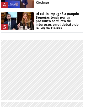
Kirchner
4
Di Tullio impugnó a Joaquín
Benegas Lynch por un
presunto conflicto de
intereses en el debate de
5
la Ley de Tierras