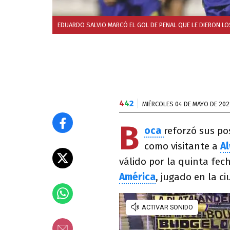
EDUARDO SALVIO MARCÓ EL GOL DE PENAL QUE LE DIERON L
4
4
2
MIÉRCOLES 04 DE MAYO DE 202
B
oca
reforzó sus pos
como visitante a
A
válido por la quinta fec
América
, jugado en la c