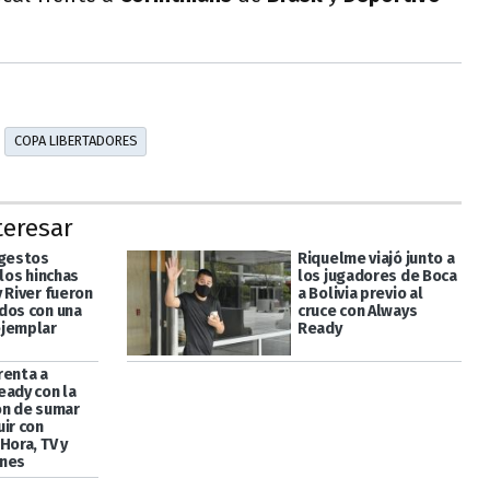
COPA LIBERTADORES
teresar
 gestos
Riquelme viajó junto a
 los hinchas
los jugadores de Boca
 River fueron
a Bolivia previo al
dos con una
cruce con Always
jemplar
Ready
renta a
eady con la
ón de sumar
ir con
Hora, TV y
ones