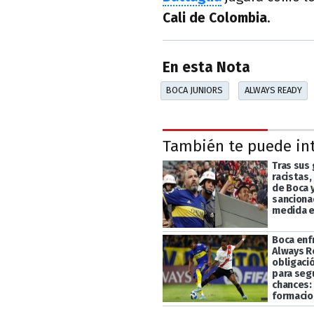
Cali de Colombia
.
En esta Nota
BOCA JUNIORS
ALWAYS READY
También te puede in
Tras sus
racistas,
de Boca y
sanciona
medida e
Boca enf
Always R
obligaci
para segu
chances: 
formaci