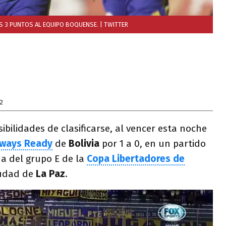
OS 3 PUNTOS AL EQUIPO BOQUENSE.
| TWITTER
2
ibilidades de clasificarse, al vencer esta noche
lways Ready
de
Bolivia
por 1 a 0, en un partido
ha del grupo E de la
Copa Libertadores de
iudad de
La Paz
.