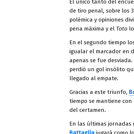
El único tanto del encu
de tiro penal, sobre los 
polémica y opiniones div
pena máxima y el
Toto
lo
En el segundo tiempo lo
igualar el marcador en
apenas se fue desviada
perdió un gol insólito q
llegado al empate.
Gracias a este triunfo,
B
tiempo se mantiene con p
del certamen.
En las últimas jornadas 
Battaglia
jugará como l