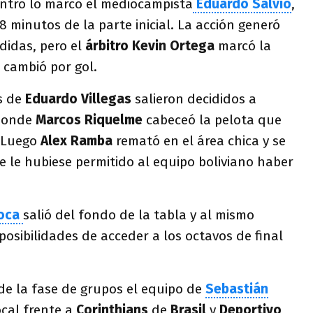
entro lo marcó el mediocampista
Eduardo
Salvio
,
38 minutos de la parte inicial. La acción generó
ididas, pero el
árbitro Kevin Ortega
marcó la
 cambió por gol.
s de
Eduardo Villegas
salieron decididos a
 donde
Marcos
Riquelme
cabeceó la pelota que
. Luego
Alex Ramba
remató en el área chica y se
ue le hubiese permitido al equipo boliviano haber
oca
salió del fondo de la tabla y al mismo
osibilidades de acceder a los octavos de final
de la fase de grupos el equipo de
Sebastián
ocal frente a
Corinthians
de
Brasil
y
Deportivo