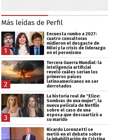
Más leídas de Perfil
Encuesta rumbo a 2027:
cuatro consultoras
midieron el desgaste de
Milei y la crisis de liderazgo
1
en el peronismo
Tercera Guerra Mundial: la
inteligencia artificial
reveló cuáles serían los
primeros países
latinoamericanos en ser
2
derrotados
La historia real de "Elize:
Sombras de una mujer", la
nueva película de Netflix
sobre el caso de una
esposa que descuartizó a
3
su marido
Ricardo Lorenzetti se
metió en el debate sobre
la inhabilitación de Cristina