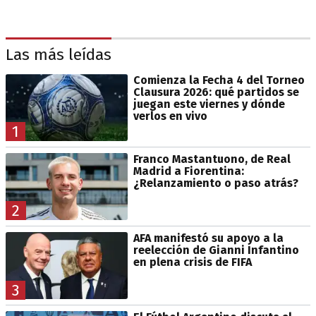
Las más leídas
Comienza la Fecha 4 del Torneo
Clausura 2026: qué partidos se
juegan este viernes y dónde
verlos en vivo
1
Franco Mastantuono, de Real
Madrid a Fiorentina:
¿Relanzamiento o paso atrás?
2
AFA manifestó su apoyo a la
reelección de Gianni Infantino
en plena crisis de FIFA
3