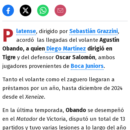
P
latense
, dirigido por
Sebastián
Grazzini
,
acordó las llegadas del volante
Agustín
Obando, a quien
Diego Martínez
dirigió en
Tigre
y del defensor
Oscar
Salomón
, ambos
jugadores provenientes de
Boca Juniors
.
Tanto el volante como el zaguero llegaran a
préstamos por un año, hasta diciembre de 2024
desde el
Xeneize
.
En la última temporada,
Obando
se desempeñó
en el
Matador
de Victoria, disputó un total de 13
partidos y tuvo varias lesiones a lo largo del año