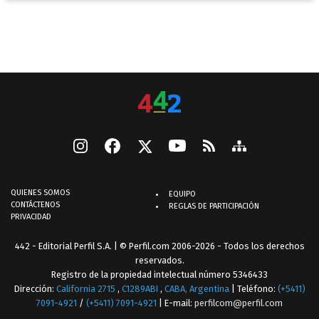
QUIENES SOMOS
EQUIPO
CONTÁCTENOS
REGLAS DE PARTICIPACIÓN
PRIVACIDAD
442 - Editorial Perfil S.A.
| © Perfil.com 2006-2026 - Todos los derechos
reservados.
Registro de la propiedad intelectual número 5346433
Dirección:
California 2715
,
C1289ABI
,
CABA, Argentina
| Teléfono:
(+5411)
7091-4921
/
(+5411) 7091-4921
| E-mail:
perfilcom@perfil.com