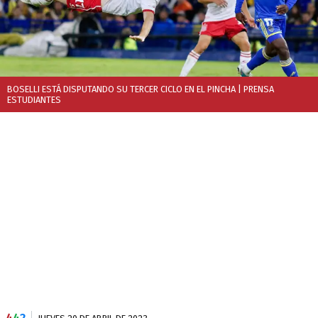
BOSELLI ESTÁ DISPUTANDO SU TERCER CICLO EN EL PINCHA
| PRENSA
ESTUDIANTES
4
4
2