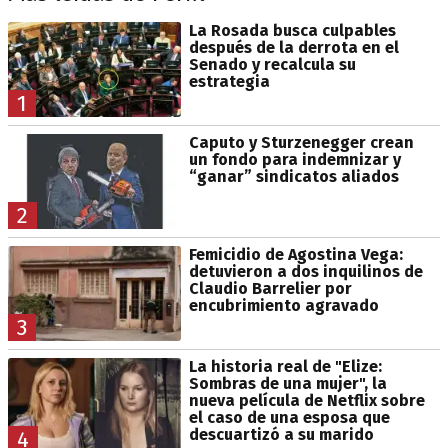
La Rosada busca culpables
después de la derrota en el
Senado y recalcula su
estrategia
1
Caputo y Sturzenegger crean
un fondo para indemnizar y
“ganar” sindicatos aliados
2
Femicidio de Agostina Vega:
detuvieron a dos inquilinos de
Claudio Barrelier por
encubrimiento agravado
3
La historia real de "Elize:
Sombras de una mujer", la
nueva película de Netflix sobre
el caso de una esposa que
descuartizó a su marido
4