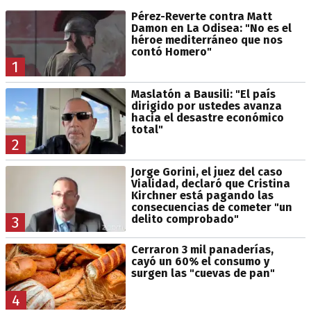
Pérez-Reverte contra Matt
Damon en La Odisea: "No es el
héroe mediterráneo que nos
contó Homero"
1
Maslatón a Bausili: "El país
dirigido por ustedes avanza
hacia el desastre económico
total"
2
Jorge Gorini, el juez del caso
Vialidad, declaró que Cristina
Kirchner está pagando las
consecuencias de cometer "un
delito comprobado"
3
Cerraron 3 mil panaderías,
cayó un 60% el consumo y
surgen las "cuevas de pan"
4