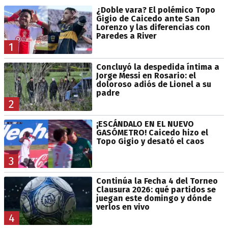
¿Doble vara? El polémico Topo
Gigio de Caicedo ante San
Lorenzo y las diferencias con
Paredes a River
1
Concluyó la despedida íntima a
Jorge Messi en Rosario: el
doloroso adiós de Lionel a su
padre
2
¡ESCÁNDALO EN EL NUEVO
GASÓMETRO! Caicedo hizo el
Topo Gigio y desató el caos
3
Continúa la Fecha 4 del Torneo
Clausura 2026: qué partidos se
juegan este domingo y dónde
verlos en vivo
4