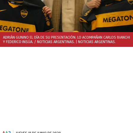
ADRIÁN GUNINO EL DÍA DE SU PRESENTACIÓN. LO ACOMPAÑAN CARLOS BIANCHI
Y FEDERICO INSÚA. / NOTICIAS ARGENTINAS.
| NOTICIAS ARGENTINAS.
4
4
2