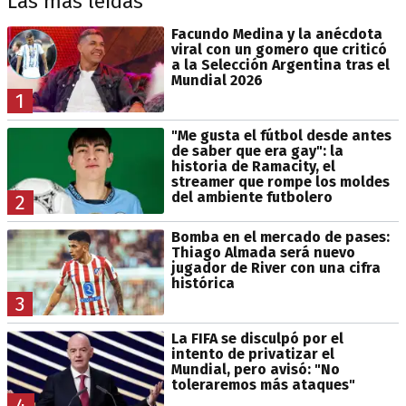
Las más leídas
Facundo Medina y la anécdota
viral con un gomero que criticó
a la Selección Argentina tras el
Mundial 2026
1
"Me gusta el fútbol desde antes
de saber que era gay": la
historia de Ramacity, el
streamer que rompe los moldes
del ambiente futbolero
2
Bomba en el mercado de pases:
Thiago Almada será nuevo
jugador de River con una cifra
histórica
3
La FIFA se disculpó por el
intento de privatizar el
Mundial, pero avisó: "No
toleraremos más ataques"
4