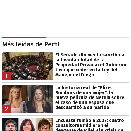
Más leídas de Perfil
El Senado dio media sanción a
la Inviolabilidad de la
Propiedad Privada: el Gobierno
tuvo que ceder en la Ley del
Manejo del Fuego
1
La historia real de "Elize:
Sombras de una mujer", la
nueva película de Netflix sobre
el caso de una esposa que
descuartizó a su marido
2
Encuesta rumbo a 2027: cuatro
consultoras midieron el
desgaste de Milei y la crisis de