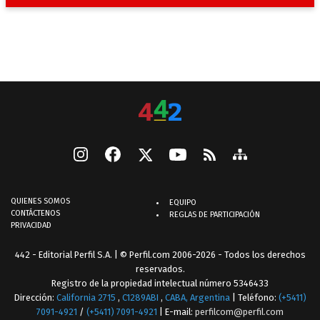
QUIENES SOMOS
EQUIPO
CONTÁCTENOS
REGLAS DE PARTICIPACIÓN
PRIVACIDAD
442 - Editorial Perfil S.A.
| © Perfil.com 2006-2026 - Todos los derechos
reservados.
Registro de la propiedad intelectual número 5346433
Dirección:
California 2715
,
C1289ABI
,
CABA, Argentina
| Teléfono:
(+5411)
7091-4921
/
(+5411) 7091-4921
| E-mail:
perfilcom@perfil.com