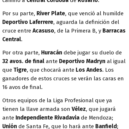
camino a
Central Córdoba
de
Rosario
.
Por su parte,
River Plate
, que venció al humilde
Deportivo Laferrere
, aguarda la definición del
cruce entre
Acasuso
, de la Primera B, y
Barracas
Central
.
Por otra parte,
Huracán
debe jugar su duelo de
32 avos. de final
ante
Deportivo Madryn
al igual
que
Tigre
, que chocará ante
Los Andes
. Los
ganadores de estos cruces se verán las caras en
16 avos de final.
Otros equipos de la Liga Profesional que ya
tienen la llave armada son
Vélez
, que jugará
ante
Independiente Rivadavia
de Mendoza;
Unión
de Santa Fe, que lo hará ante
Banfield
;