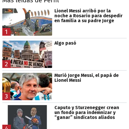
Más leídas de Perfil
Lionel Messi arribó por la
noche a Rosario para despedir
en familia a su padre Jorge
1
Algo pasó
2
Murió Jorge Messi, el papá de
Lionel Messi
3
Caputo y Sturzenegger crean
un fondo para indemnizar y
“ganar” sindicatos aliados
4