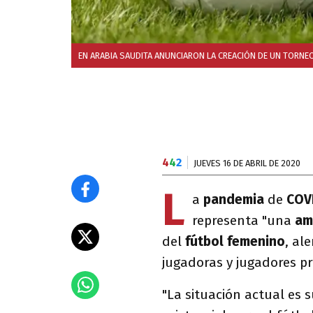
EN ARABIA SAUDITA ANUNCIARON LA CREACIÓN DE UN TORNE
4
4
2
JUEVES 16 DE ABRIL DE 2020
L
a
pandemia
de
COV
representa "una
am
del
fútbol femenino
, al
jugadoras y jugadores pr
"La situación actual es 