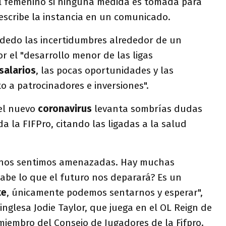
bol femenino si ninguna medida es tomada para
 escribe la instancia en un comunicado.
 dedo las incertidumbres alrededor de un
or el "desarrollo menor de las ligas
salarios
, las pocas oportunidades y las
o a patrocinadores e inversiones".
el nuevo
coronavirus
levanta sombrías dudas
a la FIFPro, citando las ligadas a la salud
s nos sentimos amenazadas. Hay muchas
abe lo que el futuro nos deparará? Es un
te
, únicamente podemos sentarnos y esperar",
inglesa Jodie Taylor, que juega en el OL Reign de
iembro del Consejo de Jugadores de la Fifpro.