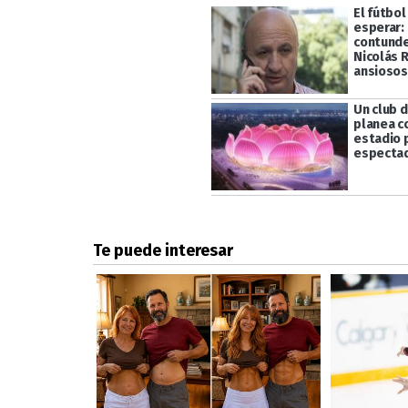
El fútbo
esperar: 
contunde
Nicolás 
ansiosos
Un club 
planea c
estadio p
especta