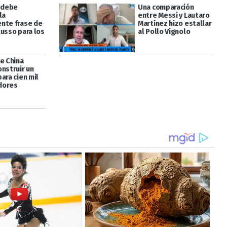
l debe
Una comparación
la
entre Messi y Lautaro
nte frase de
Martínez hizo estallar
Russo para los
al Pollo Vignolo
de China
onstruir un
ara cien mil
dores