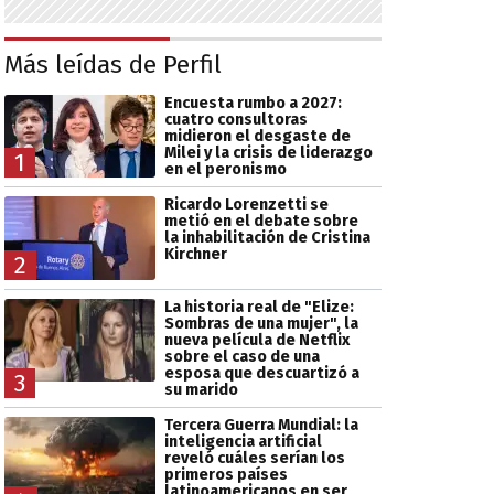
Más leídas de Perfil
Encuesta rumbo a 2027:
cuatro consultoras
midieron el desgaste de
Milei y la crisis de liderazgo
1
en el peronismo
Ricardo Lorenzetti se
metió en el debate sobre
la inhabilitación de Cristina
Kirchner
2
La historia real de "Elize:
Sombras de una mujer", la
nueva película de Netflix
sobre el caso de una
esposa que descuartizó a
3
su marido
Tercera Guerra Mundial: la
inteligencia artificial
reveló cuáles serían los
primeros países
latinoamericanos en ser