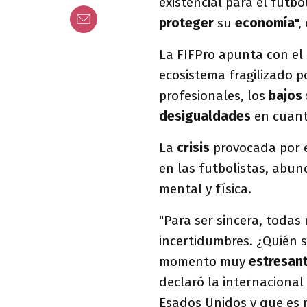
existencial para el fút
proteger
su
economía
",
La FIFPro apunta con el
ecosistema fragilizado p
profesionales, los
bajos 
desigualdades
en cuant
La
crisis
provocada por 
en las futbolistas, abund
mental y física.
"Para ser sincera, toda
incertidumbres. ¿Quién s
momento muy
estresan
declaró la internacional 
Esados Unidos y que es m