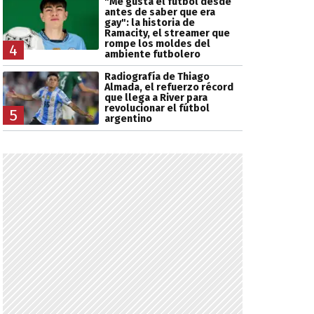
"Me gusta el fútbol desde
antes de saber que era
gay": la historia de
Ramacity, el streamer que
rompe los moldes del
4
ambiente futbolero
Radiografía de Thiago
Almada, el refuerzo récord
que llega a River para
revolucionar el fútbol
5
argentino