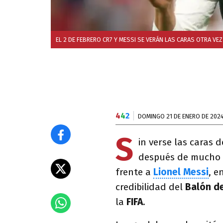
EL 2 DE FEBRERO CR7 Y MESSI SE VERÁN LAS CARAS OTRA VE
4
4
2
DOMINGO 21 DE ENERO DE 202
S
in verse las caras 
después de mucho 
frente a
Lionel Messi
, e
credibilidad del
Balón d
la
FIFA
.