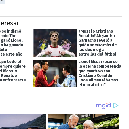
SI
teresar
 se indignó
¿Messi o Cristiano
remio The
Ronaldo? Alejandro
 ganó Lionel
Garnacho reveló a
No ha ganado
quién admira más de
tulo
las dos mega
te este año"
estrellas del fútbol
 que todo el
Lionel Messi recordó
empre quiere
la eterna competencia
el Messi y
que mantuvo con
o Ronaldo
Cristiano Ronaldo:
 a enfrentarse
“Nos alimentábamos
el uno al otro”