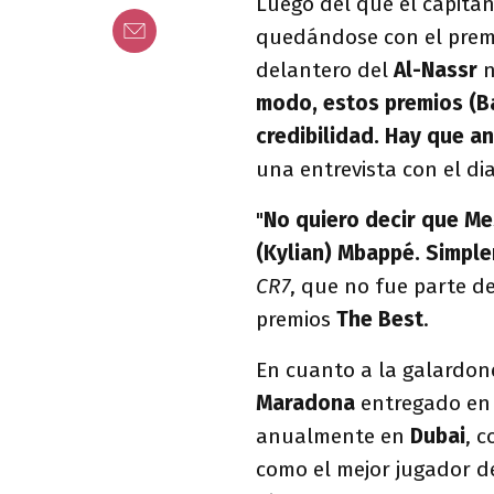
Luego del que el capitá
quedándose con el premi
delantero del
Al-Nassr
n
modo, estos premios (B
credibilidad. Hay que a
una entrevista con el di
"
No quiero decir que Mes
(Kylian) Mbappé. Simple
CR7
, que no fue parte de 
premios
The Best
.
En cuanto a la galardon
Maradona
entregado en
anualmente en
Dubai
, c
como el mejor jugador de