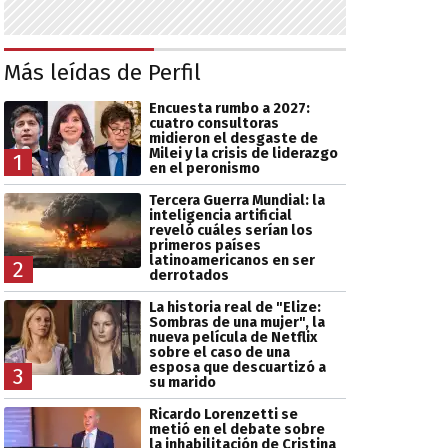
Más leídas de Perfil
Encuesta rumbo a 2027:
cuatro consultoras
midieron el desgaste de
Milei y la crisis de liderazgo
1
en el peronismo
Tercera Guerra Mundial: la
inteligencia artificial
reveló cuáles serían los
primeros países
latinoamericanos en ser
2
derrotados
La historia real de "Elize:
Sombras de una mujer", la
nueva película de Netflix
sobre el caso de una
esposa que descuartizó a
3
su marido
Ricardo Lorenzetti se
metió en el debate sobre
la inhabilitación de Cristina