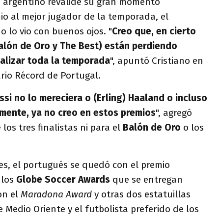
n argentino revalide su gran momento
o al mejor jugador de la temporada, el
o lo vio con buenos ojos. "
Creo que, en cierto
alón de Oro y The Best) están perdiendo
nalizar toda la temporada
", apuntó Cristiano en
ario Récord de Portugal.
si no lo mereciera o (Erling) Haaland o incluso
mente, ya no creo en estos premios
", agregó
los tres finalistas ni para el
Balón
de Oro
o los
es, el portugués se quedó con el premio
 los
Globe
Soccer Awards
que se entregan
on el
Maradona Award
y otras dos estatuillas
 Medio Oriente y el futbolista preferido de los