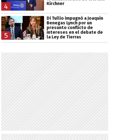
Kirchner
4
Di Tullio impugnó a Joaquín
Benegas Lynch por un
presunto conflicto de
intereses en el debate de
5
la Ley de Tierras