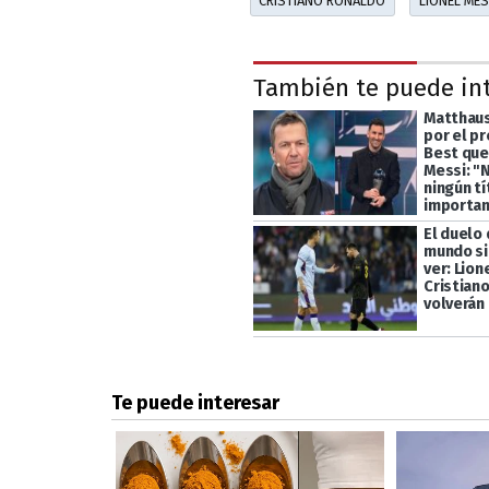
CRISTIANO RONALDO
LIONEL MES
También te puede in
Matthaus
por el p
Best que
Messi: "
ningún tí
importan
El duelo
mundo si
ver: Lion
Cristian
volverán