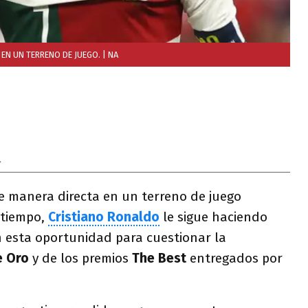
Z EN UN TERRENO DE JUEGO.
| NA
4
de manera directa en un terreno de juego
tiempo,
Cristiano
Ronaldo
le sigue haciendo
n esta oportunidad para cuestionar la
e Oro
y de los premios
The Best
entregados por