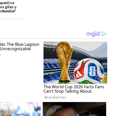
paoli se
los giles y
n Mundial"