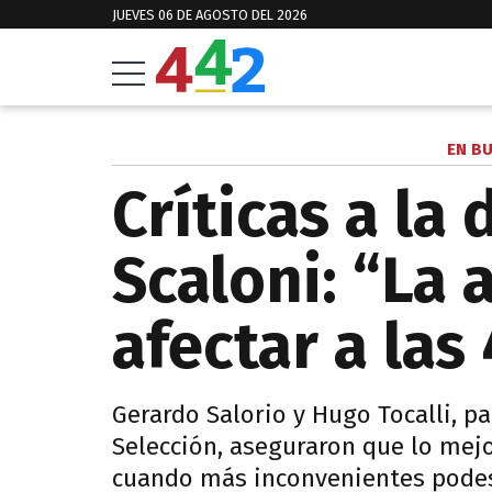
JUEVES 06 DE AGOSTO DEL 2026
EN B
Críticas a la
Scaloni: “La 
afectar a las
Gerardo Salorio y Hugo Tocalli, p
Selección, aseguraron que lo mejor
cuando más inconvenientes podes 