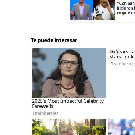
"Con Sam
hicieron 
regaló u