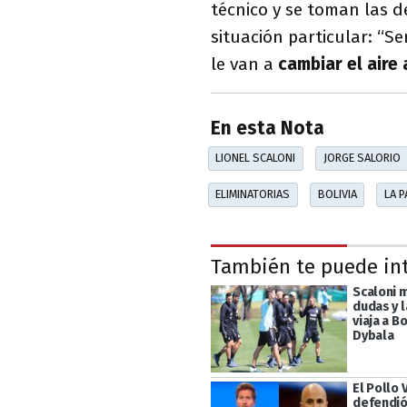
técnico y se toman las de
situación particular: “
le van a
cambiar el aire 
En esta Nota
LIONEL SCALONI
JORGE SALORIO
ELIMINATORIAS
BOLIVIA
LA P
También te puede in
Scaloni 
dudas y l
viaja a Bo
Dybala
El Pollo 
defendió 