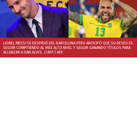
LIONEL MESSI SE DESPIDIÓ DEL BARCELONA PERO ANTICIPÓ QUE SU DESEO ES
SEGUIR COMPITIENDO AL MÁS ALTO NIVEL Y SEGUIR GANANDO TÍTULOS PARA
ALCANZAR A DAN ALVES. //AFP
| AFP