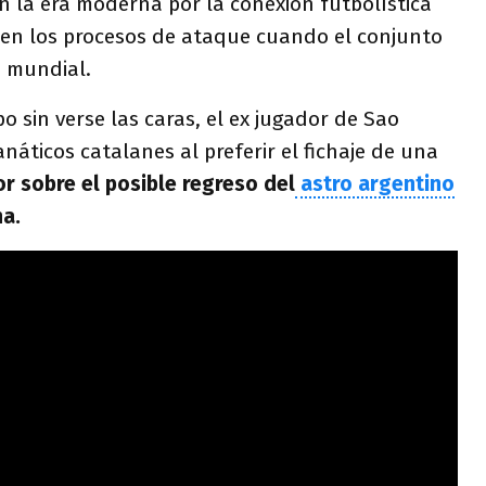
n la era moderna por la conexión futbolística
 en los procesos de ataque cuando el conjunto
a mundial.
o sin verse las caras, el ex jugador de Sao
náticos catalanes al preferir el fichaje de una
or sobre el posible regreso del
astro argentino
na.