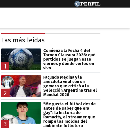
Las más leídas
Comienza la Fecha 4 del
Torneo Clausura 2026: qué
partidos se juegan este
viernes y dónde verlos en
1
vivo
Facundo Medina y la
anécdota viral con un
gomero que criticó a la
Selección Argentina tras el
2
Mundial 2026
"Me gusta el fútbol desde
antes de saber que era
gay": la historia de
Ramacity, el streamer que
rompe los moldes del
3
ambiente futbolero