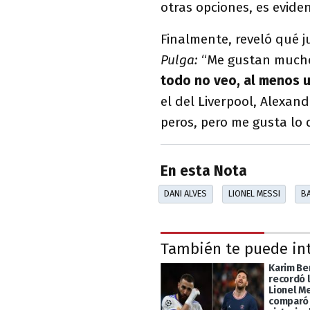
otras opciones, es eviden
Finalmente, reveló qué j
Pulga:
“Me gustan much
todo no veo, al menos 
el del Liverpool, Alexa
peros, pero me gusta lo
En esta Nota
DANI ALVES
LIONEL MESSI
B
También te puede in
Karim B
recordó 
Lionel Me
comparó 