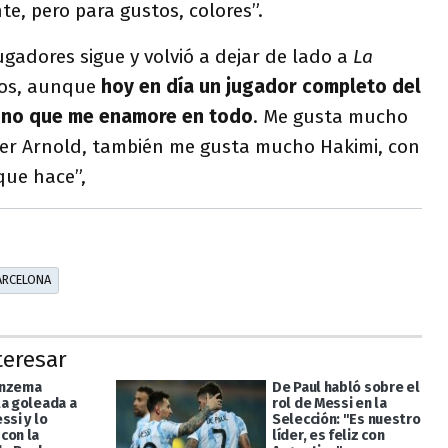
te, pero para gustos, colores”.
ugadores sigue y volvió a dejar de lado a
La
os, aunque
hoy en día un jugador completo del
uno que me enamore en todo
. Me gusta mucho
nder Arnold, también me gusta mucho Hakimi, con
 que hace”,
ARCELONA
teresar
enzema
De Paul habló sobre el
la goleada a
rol de Messi en la
ssi y lo
Selección: "Es nuestro
con la
líder, es feliz con