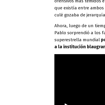
ofensivos más temidos e
que existía entre ambos
culé gozaba de jerarquí
Ahora, luego de un tiemp
Pablo sorprendió a los fa
superestrella mundial
p
a la institución blaugra