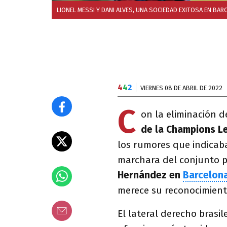
LIONEL MESSI Y DANI ALVES, UNA SOCIEDAD EXITOSA EN BAR
4
4
2
VIERNES 08 DE ABRIL DE 2022
C
on la eliminación d
de la Champions L
los rumores que indicaba
marchara del conjunto pa
Hernández en
Barcelon
merece su reconocimient
El lateral derecho bras