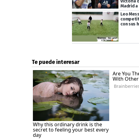
victoria 
Madrid a
Leo Mess
competiti
con sus h