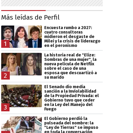
Más leídas de Perfil
Encuesta rumbo a 2027:
cuatro consultoras
midieron el desgaste de
Milei y la crisis de liderazgo
1
en el peronismo
La historia real de "Elize:
Sombras de una mujer", la
nueva película de Netflix
sobre el caso de una
esposa que descuartizó a
2
su marido
El Senado dio media
sanción a la Inviolabilidad
de la Propiedad Privada: el
Gobierno tuvo que ceder
en la Ley del Manejo del
3
Fuego
El Gobierno perdió la
pulseada del nombre: la
"Ley de Tierras" se impuso
en toda la conversación