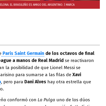
CELONA. EL BRASILEÑO ES AMIGO DEL ARGENTINO.
| MARCA
e
Paris Saint Germain
de los octavos de final
eague a manos de Real Madrid
se reactivaron
n la posibilidad de que Lionel Messi se
risino para sumarse a las filas de
Xavi
a
, pero para
Dani Alves
hay otra estrella que
o.
ileño conformó con
La Pulga
uno de los dúos