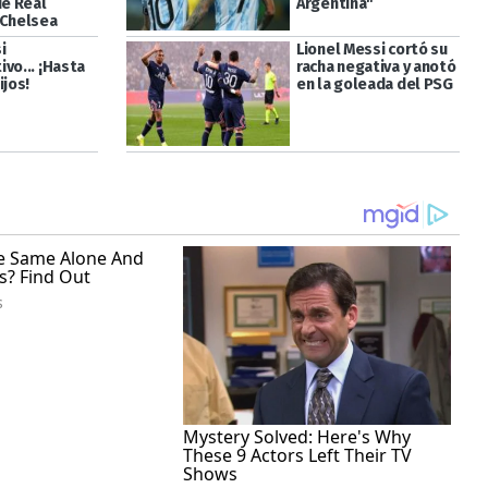
de Real
Argentina"
 Chelsea
i
Lionel Messi cortó su
vo... ¡Hasta
racha negativa y anotó
ijos!
en la goleada del PSG