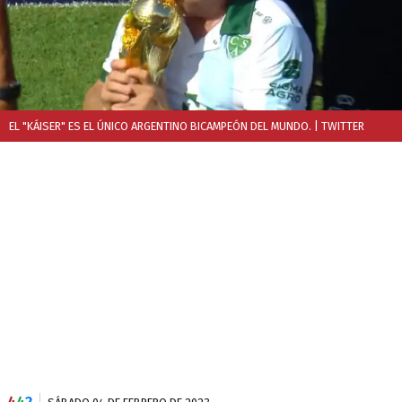
EL "KÁISER" ES EL ÚNICO ARGENTINO BICAMPEÓN DEL MUNDO.
| TWITTER
4
4
2