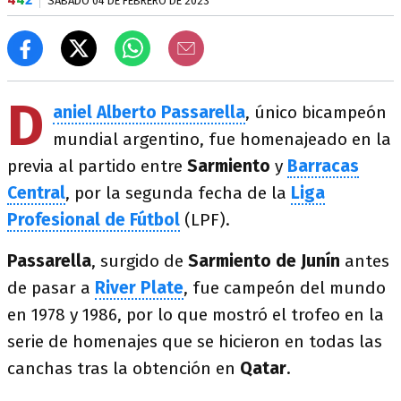
SÁBADO 04 DE FEBRERO DE 2023
D
aniel Alberto Passarella
, único bicampeón
mundial argentino, fue homenajeado en la
previa al partido entre
Sarmiento
y
Barracas
Central
, por la segunda fecha de la
Liga
Profesional de Fútbol
(LPF).
Passarella
, surgido de
Sarmiento de Junín
antes
de pasar a
River Plate
, fue campeón del mundo
en 1978 y 1986, por lo que mostró el trofeo en la
serie de homenajes que se hicieron en todas las
canchas tras la obtención en
Qatar
.