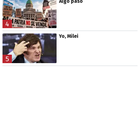
Algo pasó
4
Yo, Milei
5