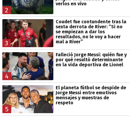
verlos en vivo
2
Coudet fue contundente tras la
sexta derrota de River: “Si no
se empiezan a dar los
resultados, no le voy a hacer
mal a River”
3
Falleció Jorge Messi: quién fue y
por qué resultó determinante
en la vida deportiva de Lionel
4
El planeta fútbol se despide de
Jorge Messi entre emotivos
mensajes y muestras de
respeto
5