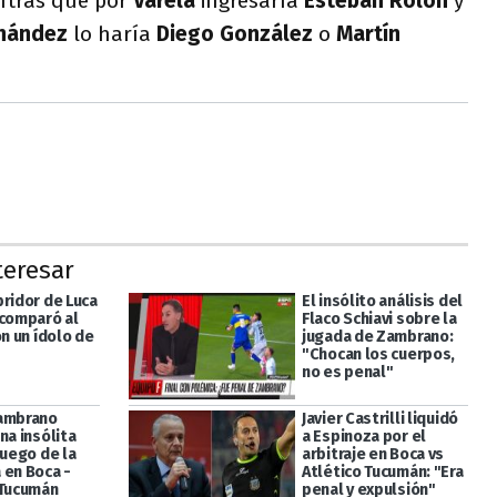
entras que por
Varela
ingresaría
Esteban Rolón
y
rnández
lo haría
Diego González
o
Martín
teresar
bridor de Luca
El insólito análisis del
 comparó al
Flaco Schiavi sobre la
on un ídolo de
jugada de Zambrano:
"Chocan los cuerpos,
no es penal"
ambrano
Javier Castrilli liquidó
na insólita
a Espinoza por el
luego de la
arbitraje en Boca vs
 en Boca -
Atlético Tucumán: "Era
 Tucumán
penal y expulsión"