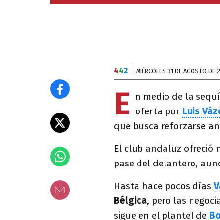
4
4
2
MIÉRCOLES 31 DE AGOSTO DE 
E
n medio de la sequ
oferta por
Luis Vá
que busca reforzarse ante
El club andaluz ofreció 
pase del delantero, aun
Hasta hace pocos días
V
Bélgica
, pero las negoci
sigue en el plantel de
B