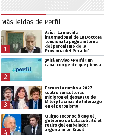
Más leídas de Perfil
Asís: "La movida
internacional de La Doctora
tensiona la pugna interna
del peronismo de la
1
Provincia del Pecado"
¡Mirá en vivo +Perfil!: un
canal con gente que piensa
2
Encuesta rumbo a 2027:
cuatro consultoras
midieron el desgaste de
Milei y la crisis de liderazgo
3
en el peronismo
Quirno reconoció que el
gobierno de Lula solicitó el
retiro del embajador
argentino en Brasil
4