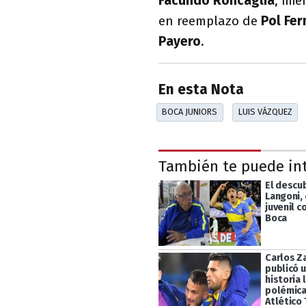
Facundo Roncaglia
, mi
en reemplazo de
Pol Fe
Payero
.
En esta Nota
BOCA JUNIORS
LUIS VÁZQUEZ
También te puede in
El descu
Langoni,
juvenil c
Boca
Carlos Z
publicó u
historia 
polémica
Atlético