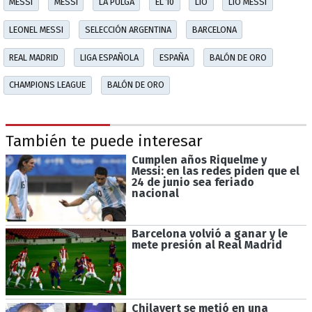
MESSI
MESSI
LA PULGA
EL 10
LIO
LIO MESSI
LEONEL MESSI
SELECCIÓN ARGENTINA
BARCELONA
REAL MADRID
LIGA ESPAÑOLA
ESPAÑA
BALÓN DE ORO
CHAMPIONS LEAGUE
BALÓN DE ORO
También te puede interesar
Cumplen años Riquelme y
Messi: en las redes piden que el
24 de junio sea feriado
nacional
Barcelona volvió a ganar y le
mete presión al Real Madrid
Chilavert se metió en una