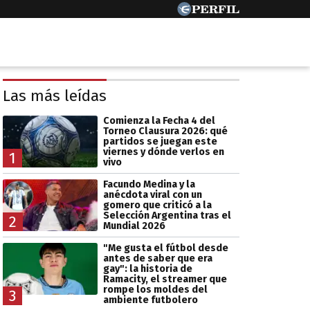
Las más leídas
Comienza la Fecha 4 del
Torneo Clausura 2026: qué
partidos se juegan este
viernes y dónde verlos en
1
vivo
Facundo Medina y la
anécdota viral con un
gomero que criticó a la
Selección Argentina tras el
2
Mundial 2026
"Me gusta el fútbol desde
antes de saber que era
gay": la historia de
Ramacity, el streamer que
rompe los moldes del
3
ambiente futbolero