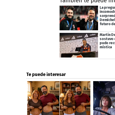
También te puede in
La pregu
incomodó
sorprend
Demichel
futuro d
Martín D
sostuvo 
pudo rec
mística