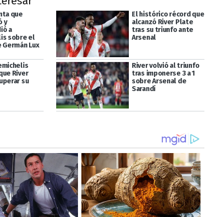
teresar
nta que
El histórico récord que
 y
alcanzó River Plate
ió a
tras su triunfo ante
is sobre el
Arsenal
e Germán Lux
emichelis
River volvió al triunfo
que River
tras imponerse 3 a 1
uperar su
sobre Arsenal de
Sarandí