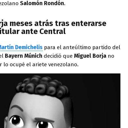
nezolano
Salomón Rondón
.
rja meses atrás tras enterarse
titular ante Central
artín Demichelis
para el anteúltimo partido del
el
Bayern Múnich
decidió que
Miguel Borja
no
ar lo ocupé el ariete venezolano.