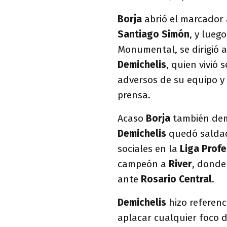
Borja
abrió el marcador 
Santiago Simón
, y lueg
Monumental, se dirigió a
Demichelis
, quien vivió
adversos de su equipo y p
prensa.
Acaso
Borja
también de
Demichelis
quedó saldad
sociales en la
Liga Profe
campeón a
River
, donde
ante
Rosario Central
.
Demichelis
hizo referenc
aplacar cualquier foco d