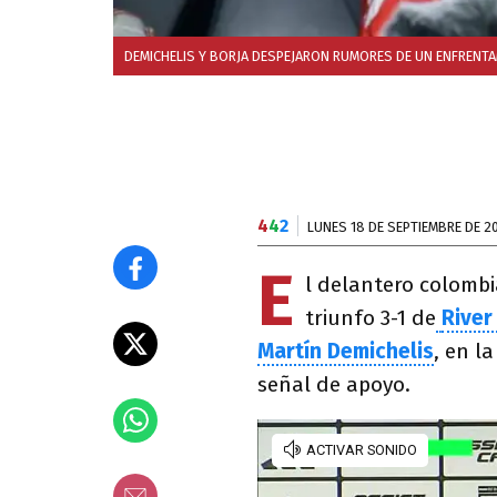
DEMICHELIS Y BORJA DESPEJARON RUMORES DE UN ENFRENT
4
4
2
LUNES 18 DE SEPTIEMBRE DE 2
E
l delantero colomb
triunfo 3-1 de
River
Martín Demichelis
, en l
señal de apoyo.