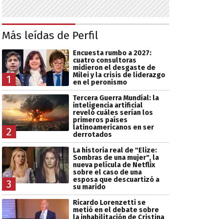
Más leídas de Perfil
Encuesta rumbo a 2027:
cuatro consultoras
midieron el desgaste de
Milei y la crisis de liderazgo
1
en el peronismo
Tercera Guerra Mundial: la
inteligencia artificial
reveló cuáles serían los
primeros países
latinoamericanos en ser
2
derrotados
La historia real de "Elize:
Sombras de una mujer", la
nueva película de Netflix
sobre el caso de una
esposa que descuartizó a
3
su marido
Ricardo Lorenzetti se
metió en el debate sobre
la inhabilitación de Cristina