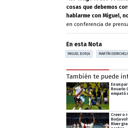
cosas que debemos corr
hablarme con Miguel, n
en conferencia de prensa
En esta Nota
MIGUEL BORJA
MARTÍN DEMICHELI
También te puede in
En un par
Rosario 
empató co
Creer o 
Borja vol
River gra