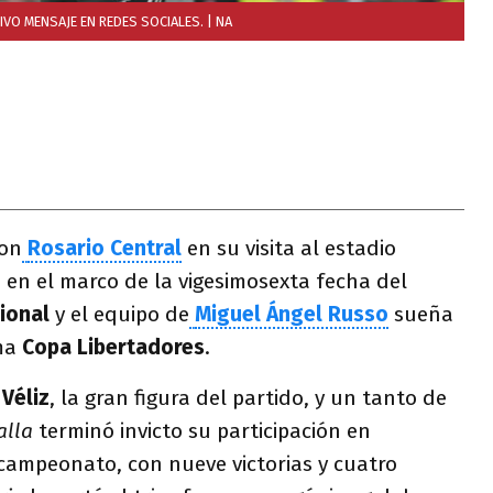
IVO MENSAJE EN REDES SOCIALES.
| NA
con
Rosario Central
en su visita al estadio
o en el marco de la vigesimosexta fecha del
sional
y el equipo de
Miguel Ángel Russo
sueña
ima
Copa Libertadores
.
 Véliz
, la gran figura del partido, y un tanto de
alla
terminó invicto su participación en
 campeonato, con nueve victorias y cuatro