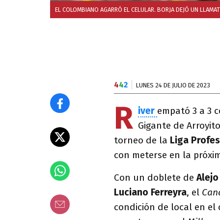
EL COLOMBIANO AGARRÓ EL CELULAR. BORJA DEJÓ UN LLAMAT
4
4
2
LUNES 24 DE JULIO DE 2023
R
iver
empató 3 a 3 
Gigante de Arroyit
torneo de la
Liga Profe
con meterse en la próx
Con un doblete de
Alejo
Luciano Ferreyra
, el
Can
condición de local en el