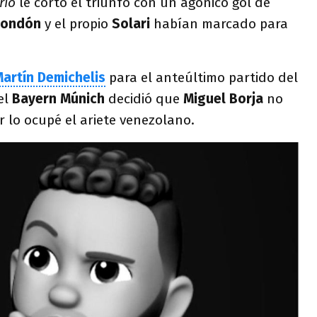
rio
le cortó el triunfo con un agónico gol de
Rondón
y el propio
Solari
habían marcado para
artín Demichelis
para el anteúltimo partido del
el
Bayern Múnich
decidió que
Miguel Borja
no
ar lo ocupé el ariete venezolano.