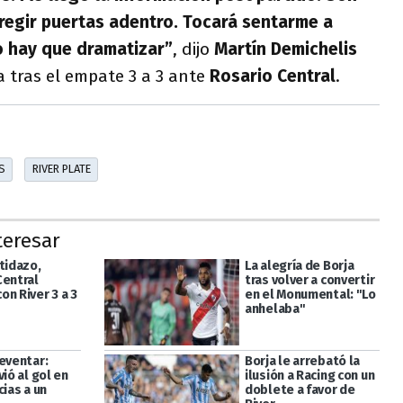
egir puertas adentro. Tocará sentarme a
o hay que dramatizar”
, dijo
Martín Demichelis
 tras el empate 3 a 3 ante
Rosario Central
.
S
RIVER PLATE
teresar
tidazo,
La alegría de Borja
Central
tras volver a convertir
n River 3 a 3
en el Monumental: "Lo
anhelaba"
reventar:
Borja le arrebató la
vió al gol en
ilusión a Racing con un
cias a un
doblete a favor de