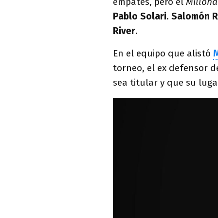
empates, pero el
Millona
Pablo Solari
.
Salomón 
River
.
En el equipo que alistó
M
torneo, el ex defensor d
sea titular y que su lug