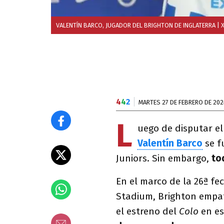
VALENTÍN BARCO, JUGADOR DEL BRIGHTON DE INGLATERRA
| 
4
4
2
MARTES 27 DE FEBRERO DE 202
L
uego de disputar el
Valentín Barco
se f
Juniors. Sin embargo,
tod
En el marco de la 26ª fe
Stadium, Brighton empat
el estreno del
Colo
en es