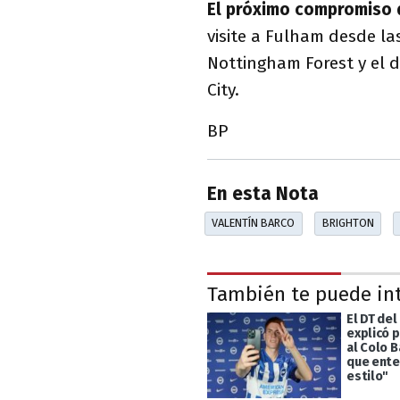
El próximo compromiso 
visite a Fulham desde las
Nottingham Forest y el 
City.
BP
En esta Nota
VALENTÍN BARCO
BRIGHTON
También te puede in
El DT del
explicó p
al Colo B
que ente
estilo"