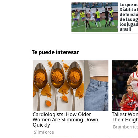
Lo que no
Diablito 
defendió
de las a
los juga
Brasil