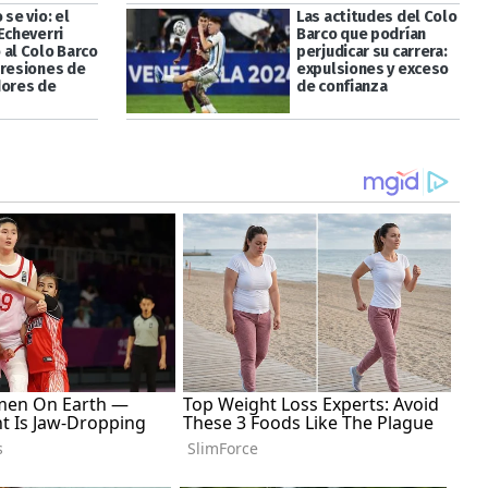
 se vio: el
Las actitudes del Colo
Echeverri
Barco que podrían
 al Colo Barco
perjudicar su carrera:
gresiones de
expulsiones y exceso
dores de
de confianza