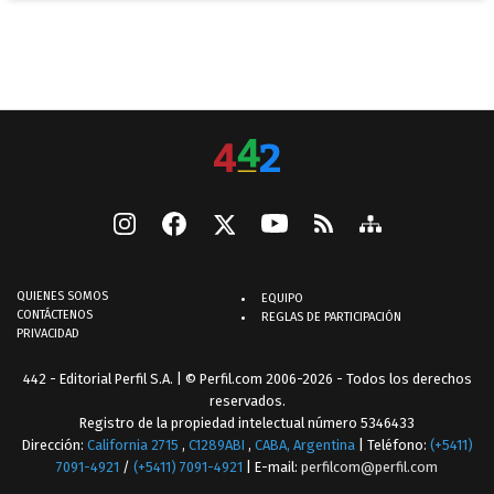
QUIENES SOMOS
EQUIPO
CONTÁCTENOS
REGLAS DE PARTICIPACIÓN
PRIVACIDAD
442 - Editorial Perfil S.A.
| © Perfil.com 2006-2026 - Todos los derechos
reservados.
Registro de la propiedad intelectual número 5346433
Dirección:
California 2715
,
C1289ABI
,
CABA, Argentina
| Teléfono:
(+5411)
7091-4921
/
(+5411) 7091-4921
| E-mail:
perfilcom@perfil.com