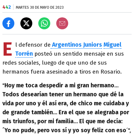
4
4
2
MARTES 30 DE MAYO DE 2023
E
l defensor de
Argentinos Juniors
Miguel
Torrén
posteó un sentido mensaje en sus
redes sociales, luego de que uno de sus
hermanos fuera asesinado a tiros en Rosario.
"
Hoy me toca despedir a mi gran hermano…
Todos desearían tener un hermano que dé la
vida por uno y él así era, de chico me cuidaba y
de grande también… Era el que se alegraba por
mis triunfos, por mi familia… El que me decía:
´Yo no pude, pero vos sí y yo soy feliz con eso
´",