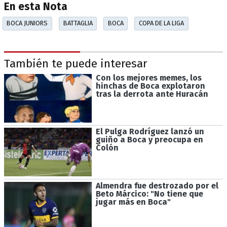
En esta Nota
BOCA JUNIORS
BATTAGLIA
BOCA
COPA DE LA LIGA
También te puede interesar
Con los mejores memes, los
hinchas de Boca explotaron
tras la derrota ante Huracán
El Pulga Rodríguez lanzó un
guiño a Boca y preocupa en
Colón
Almendra fue destrozado por el
Beto Márcico: "No tiene que
jugar más en Boca"