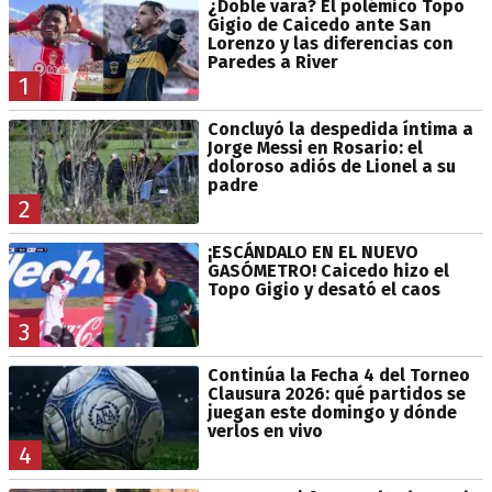
¿Doble vara? El polémico Topo
Gigio de Caicedo ante San
Lorenzo y las diferencias con
Paredes a River
1
Concluyó la despedida íntima a
Jorge Messi en Rosario: el
doloroso adiós de Lionel a su
padre
2
¡ESCÁNDALO EN EL NUEVO
GASÓMETRO! Caicedo hizo el
Topo Gigio y desató el caos
3
Continúa la Fecha 4 del Torneo
Clausura 2026: qué partidos se
juegan este domingo y dónde
verlos en vivo
4