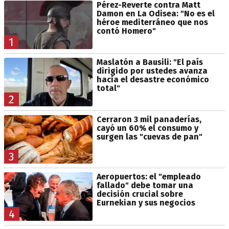
Pérez-Reverte contra Matt
Damon en La Odisea: "No es el
héroe mediterráneo que nos
contó Homero"
1
Maslatón a Bausili: "El país
dirigido por ustedes avanza
hacia el desastre económico
total"
2
Cerraron 3 mil panaderías,
cayó un 60% el consumo y
surgen las "cuevas de pan"
3
Aeropuertos: el "empleado
fallado" debe tomar una
decisión crucial sobre
Eurnekian y sus negocios
4