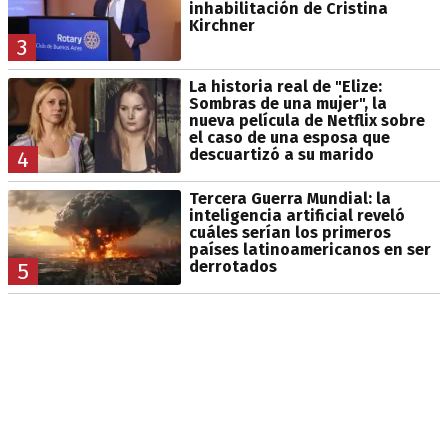
inhabilitación de Cristina
Kirchner
3
La historia real de "Elize:
Sombras de una mujer", la
nueva película de Netflix sobre
el caso de una esposa que
descuartizó a su marido
4
Tercera Guerra Mundial: la
inteligencia artificial reveló
cuáles serían los primeros
países latinoamericanos en ser
derrotados
5