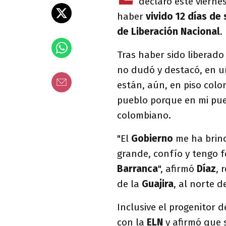
declaró este vierne
haber
vivido 12 días de
de Liberación Nacional
.
Tras haber sido liberado 
no dudó y destacó, en u
están, aún, en piso colo
pueblo porque en mi pueb
colombiano.
"El
Gobierno
me ha brin
grande, confío y tengo f
Barranca
", afirmó
Díaz
, 
de la
Guajira
, al norte 
Inclusive el progenitor 
con la
ELN
y afirmó que 