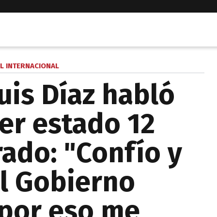
L INTERNACIONAL
uis Díaz habló
er estado 12
rado: "Confío y
el Gobierno
 por eso me