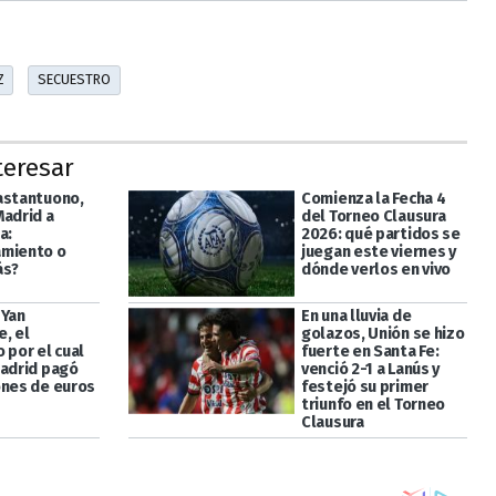
Z
SECUESTRO
teresar
astantuono,
Comienza la Fecha 4
Madrid a
del Torneo Clausura
a:
2026: qué partidos se
miento o
juegan este viernes y
ás?
dónde verlos en vivo
 Yan
En una lluvia de
, el
golazos, Unión se hizo
 por el cual
fuerte en Santa Fe:
Madrid pagó
venció 2-1 a Lanús y
ones de euros
festejó su primer
triunfo en el Torneo
Clausura