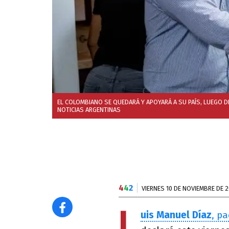
EL COLOMBIANO SE QUEDARÁ Y APOYARÁ A SU PAÍS, LUEGO D
NOTICIAS ARGENTINAS
4
4
2
VIERNES 10 DE NOVIEMBRE DE 
L
uis Manuel Díaz
, p