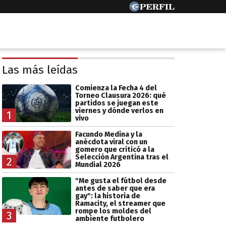
Las más leídas
Comienza la Fecha 4 del
Torneo Clausura 2026: qué
partidos se juegan este
viernes y dónde verlos en
1
vivo
Facundo Medina y la
anécdota viral con un
gomero que criticó a la
Selección Argentina tras el
2
Mundial 2026
"Me gusta el fútbol desde
antes de saber que era
gay": la historia de
Ramacity, el streamer que
rompe los moldes del
3
ambiente futbolero