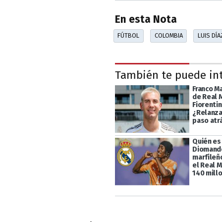
En esta Nota
FÚTBOL
COLOMBIA
LUIS DÍA
También te puede in
Franco M
de Real 
Fiorentin
¿Relanza
paso atr
Quién es
Diomande
marfileño
el Real 
140 mill