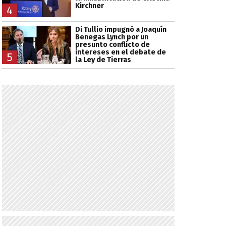
Kirchner
4
Di Tullio impugnó a Joaquín
Benegas Lynch por un
presunto conflicto de
intereses en el debate de
5
la Ley de Tierras