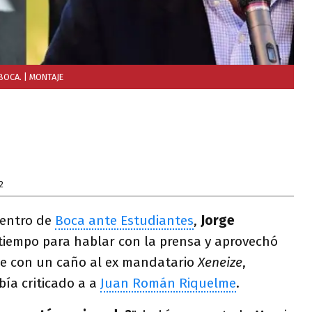
BOCA.
| MONTAJE
2
uentro de
Boca ante Estudiantes
,
Jorge
tiempo para hablar con la prensa y aprovechó
le con un caño al ex mandatario
Xeneize
,
bía criticado a a
Juan Román Riquelme
.