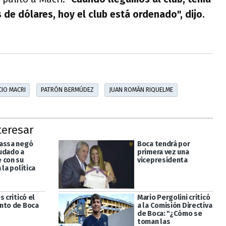
 de dólares, hoy el club está ordenado", dijo.
IO MACRI
PATRÓN BERMÚDEZ
JUAN ROMÁN RIQUELME
teresar
assa negó
Boca tendrá por
udado a
primera vez una
 con su
vicepresidenta
 la política
s criticó el
Mario Pergolini criticó
nto de Boca
a la Comisión Directiva
de Boca: "¿Cómo se
toman las