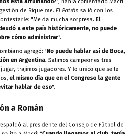
nos está arruinando?
", había comentado Macri
 gestión de Riquelme.
El Patrón
salió con los
contestarle: "Me da mucha sorpresa.
El
eudó a este país históricamente, no puede
obre cómo administrar
".
lombiano agregó: "
No puede hablar así de Boca,
tión en Argentina
. Salimos campeones tres
 jugar, trajimos jugadores. Y lo único que se le
nos,
el mismo día que en el Congreso la gente
evitar hablar de eso
".
rón a Román
 respaldó al presidente del Consejo de Fútbol de
 palito a Macri: "
Cuando llegamos al club, tenía