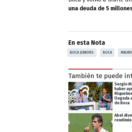
una deuda de 5 millones
En esta Nota
BOCA JUNIORS
BOCA
MAURIC
También te puede in
Sergio M
haber ay
Riquelme
llegada a
de Boca
Abel Alve
rendimie