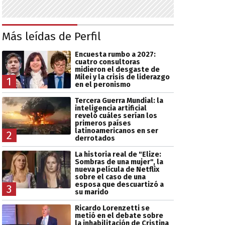
Más leídas de Perfil
Encuesta rumbo a 2027:
cuatro consultoras
midieron el desgaste de
Milei y la crisis de liderazgo
1
en el peronismo
Tercera Guerra Mundial: la
inteligencia artificial
reveló cuáles serían los
primeros países
latinoamericanos en ser
2
derrotados
La historia real de "Elize:
Sombras de una mujer", la
nueva película de Netflix
sobre el caso de una
esposa que descuartizó a
3
su marido
Ricardo Lorenzetti se
metió en el debate sobre
la inhabilitación de Cristina