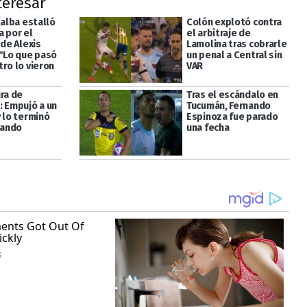
teresar
lalba estalló
Colón explotó contra
a por el
el arbitraje de
 de Alexis
Lamolina tras cobrarle
 "Lo que pasó
un penal a Central sin
ro lo vieron
VAR
ra de
Tras el escándalo en
: Empujó a un
Tucumán, Fernando
 lo terminó
Espinoza fue parado
ando
una fecha