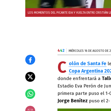
LOS MOMENTOS DEL PICANTE IDA Y VUELTA ENTRE CRISTIÁN L
4
4
2
MIÉRCOLES 16 DE AGOSTO DE 
C
olón de Santa Fe
l
Copa Argentina 20
donde enfrentará a
Tal
Estadio Eva Perón de Ju
primera parte puso el 1-
Jorge Benítez
puso el 2- 