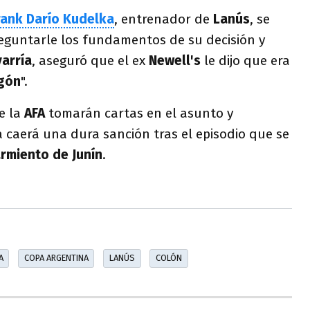
rank Darío Kudelka
, entrenador de
Lanús
, se
reguntarle los fundamentos de su decisión y
arría
, aseguró que el ex
Newell's
le dijo que era
agón
".
e la
AFA
tomarán cartas en el asunto y
caerá una dura sanción tras el episodio que se
rmiento de Junín
.
A
COPA ARGENTINA
LANÚS
COLÓN