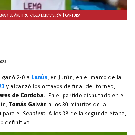
EMA Y EL ÁRBITRO PABLO ECHAVARRÍA.
| CAPTURA
2023
e ganó 2-0 a
Lanús
, en Junín, en el marco de la
23
y alcanzó los octavos de final del torneo,
leres de Córdoba
. En el partido disputado en el
nín,
Tomás Galván
a los 30 minutos de la
0 para el
Sabalero
. A los 38 de la segunda etapa,
0 definitivo.