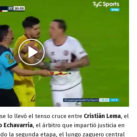
se lo llevó el tenso cruce entre
Cristián
Lema
, el
o Echavarría
, el árbitro que impartió justicia en
do la segunda etapa, el lungo zaguero central