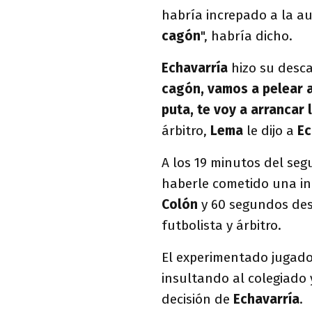
habría increpado a la aut
cagón
", habría dicho.
Echavarría
hizo su desca
cagón, vamos a pelear a
puta, te voy a arrancar 
árbitro,
Lema
le dijo a
Ec
A los 19 minutos del se
haberle cometido una in
Colón
y 60 segundos des
futbolista y árbitro.
El experimentado jugador
insultando al colegiado
decisión de
Echavarría
.