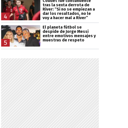
Coudet fue contundente
tras la sexta derrota de
River: “Si no se empiezan a
dar los resultados, no le
4
voy a hacer mal a River”
El planeta fútbol se
despide de Jorge Messi
entre emotivos mensajes y
muestras de respeto
5