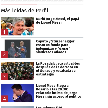
Más leídas de Perfil
Murió Jorge Messi, el papá
de Lionel Messi
1
Caputo y Sturzenegger
crean un fondo para
indemnizar y “ganar”
sindicatos aliados
2
La Rosada busca culpables
después de la derrota en
el Senado y recalcula su
estrategia
3
Lionel Messi llega a
Rosario a las 20.30:
velatorio íntimo de Jorge
Messi, sin acceso al público
4
Los aviones F 16