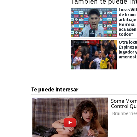
También te puede in
Lucas Vil
de bronc
arbitraje
Herrera:
aca adent
todos"
Otra locu
Espinoza
jugador y
amonest