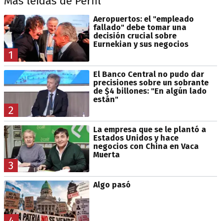
Más leídas de Perfil
Aeropuertos: el "empleado
fallado" debe tomar una
decisión crucial sobre
Eurnekian y sus negocios
1
El Banco Central no pudo dar
precisiones sobre un sobrante
de $4 billones: "En algún lado
están"
2
La empresa que se le plantó a
Estados Unidos y hace
negocios con China en Vaca
Muerta
3
Algo pasó
4