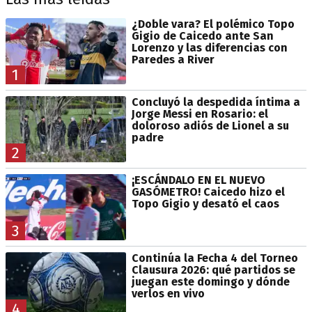
¿Doble vara? El polémico Topo
Gigio de Caicedo ante San
Lorenzo y las diferencias con
Paredes a River
1
Concluyó la despedida íntima a
Jorge Messi en Rosario: el
doloroso adiós de Lionel a su
padre
2
¡ESCÁNDALO EN EL NUEVO
GASÓMETRO! Caicedo hizo el
Topo Gigio y desató el caos
3
Continúa la Fecha 4 del Torneo
Clausura 2026: qué partidos se
juegan este domingo y dónde
verlos en vivo
4