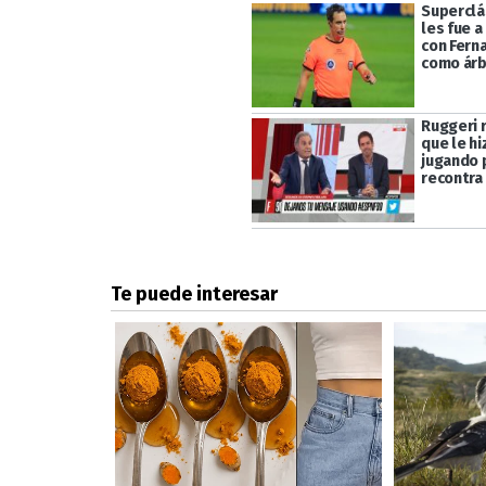
Superclá
les fue a
con Fern
como árb
Ruggeri 
que le hi
jugando p
recontra 