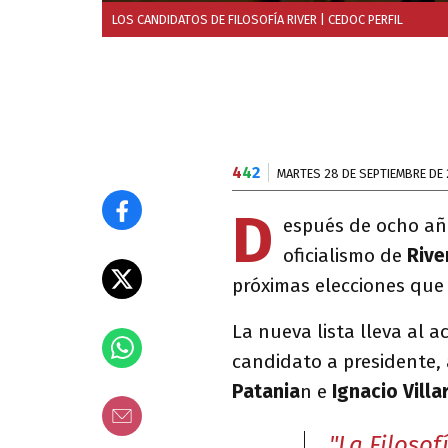
LOS CANDIDATOS DE FILOSOFÍA RIVER
| CEDOC PERFIL
4
4
2
MARTES 28 DE SEPTIEMBRE DE 
D
espués de ocho año
oficialismo de
Rive
próximas elecciones que 
La nueva lista lleva al a
candidato a presidente,
Patania
n e
Ignacio Villa
"La Filosof