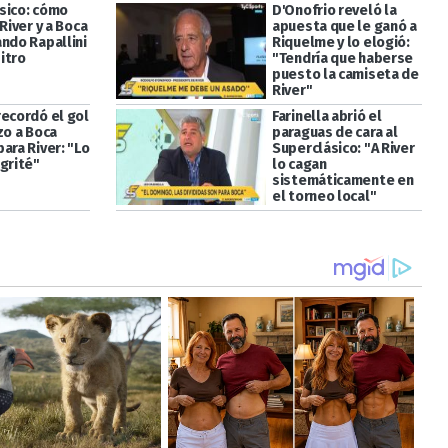
sico: cómo
D'Onofrio reveló la
 River y a Boca
apuesta que le ganó a
ando Rapallini
Riquelme y lo elogió:
itro
"Tendría que haberse
puesto la camiseta de
River"
recordó el gol
Farinella abrió el
zo a Boca
paraguas de cara al
ara River: "Lo
Superclásico: "A River
grité"
lo cagan
sistemáticamente en
el torneo local"