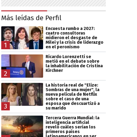
Más leídas de Perfil
Encuesta rumbo a 2027:
cuatro consultoras
midieron el desgaste de
Milei y la crisis de liderazgo
1
en el peronismo
Ricardo Lorenzetti se
metió en el debate sobre
la inhabilitación de Cristina
Kirchner
2
La historia real de "Elize:
Sombras de una mujer", la
nueva película de Netflix
sobre el caso de una
esposa que descuartizó a
3
su marido
Tercera Guerra Mundial: la
inteligencia artificial
reveló cuáles serían los
primeros países
latinoamericanos en ser