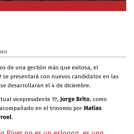
2021
s de una gestión más que exitosa, el
r
se presentará con nuevos candidatos en las
se desarrollarán el 4 de diciembre.
ctual vicepresidente 1º,
Jorge Brito
, como
 acompañado en el trinomio por
Matías
rroel
.
ía River no es un eslogan, es una