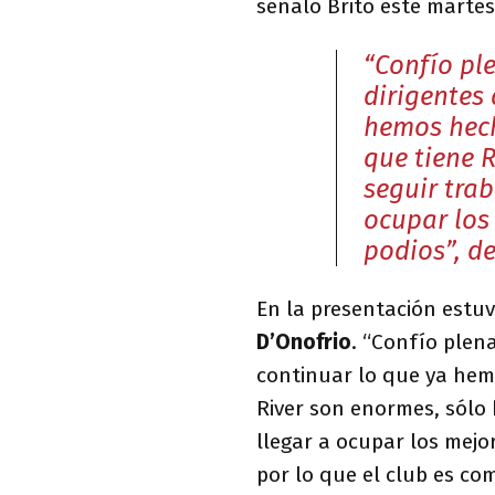
señaló Brito este martes 
“Confío pl
dirigentes
hemos hech
que tiene 
seguir tra
ocupar los
podios”, d
En la presentación estuv
D’Onofrio
. “Confío plen
continuar lo que ya hemo
River son enormes, sólo
llegar a ocupar los mejo
por lo que el club es com