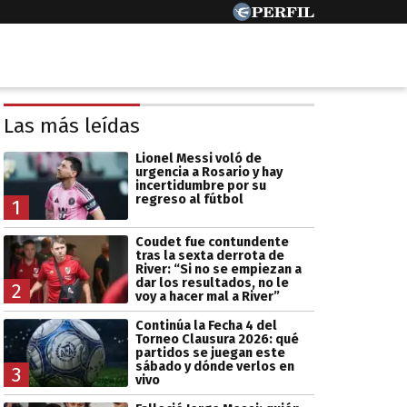
Las más leídas
Lionel Messi voló de
urgencia a Rosario y hay
incertidumbre por su
regreso al fútbol
1
Coudet fue contundente
tras la sexta derrota de
River: “Si no se empiezan a
dar los resultados, no le
2
voy a hacer mal a River”
Continúa la Fecha 4 del
Torneo Clausura 2026: qué
partidos se juegan este
sábado y dónde verlos en
3
vivo