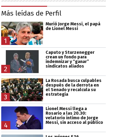
Más leídas de Perfil
Murió Jorge Messi, el papá
de Lionel Messi
1
Caputo y Sturzenegger
crean un fondo para
indemnizar y “ganar”
sindicatos aliados
2
La Rosada busca culpables
después de la derrota en
el Senado y recalcula su
estrategia
3
Lionel Messi llega a
Rosario a las 20.30:
velatorio íntimo de Jorge
Messi, sin acceso al público
4
Los aviones F 16