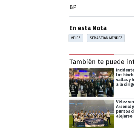
BP
En esta Nota
VÉLEZ
SEBASTIÁN MÉNDEZ
También te puede in
Incident
los hinc
vallas y
a la diri
Vélez ven
Arsenal 
puntos d
alejarse