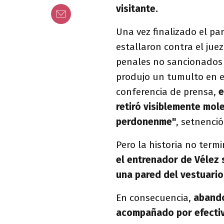
visitante.
Una vez finalizado el pa
estallaron contra el jue
penales no sancionados p
produjo un tumulto en e
conferencia de prensa,
e
retiró visiblemente mol
perdonenme"
, setnenció
Pero la historia no termi
el entrenador de Vélez s
una pared del vestuario
En consecuencia,
abando
acompañado por efectivo