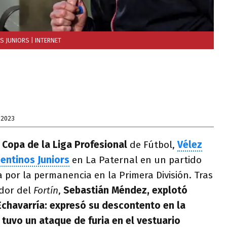
S JUNIORS
| INTERNET
 2023
a
Copa de la Liga Profesional
de Fútbol,
Vélez
gentinos Juniors
en La Paternal en un partido
 por la permanencia en la Primera División. Tras
ador del
Fortín
,
Sebastián Méndez, explotó
 Echavarría: expresó su descontento en la
 tuvo un ataque de furia en el vestuario