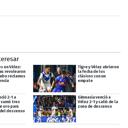
teresar
es en Vélez:
Tigre y Vélez abrieron
has revolearon
la fecha de los
 hubo reclamos
clásicos con un
gencia
empate
ció 2-1 a
Gimnasia venció a
y sumó tres
Vélez 2-1 y salió de la
e oro para
zona de descenso
 del descenso