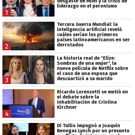
desgaste de Milei y la crisis de
liderazgo en el peronismo
1
Tercera Guerra Mundial: la
inteligencia artificial reveló
cuáles serían los primeros
países latinoamericanos en ser
derrotados
2
La historia real de "Elize:
Sombras de una mujer", la
nueva película de Netflix sobre
el caso de una esposa que
descuartizó a su marido
3
Ricardo Lorenzetti se metió en
el debate sobre la
inhabilitación de Cristina
Kirchner
4
Di Tullio impugnó a Joaquín
Benegas Lynch por un presunto