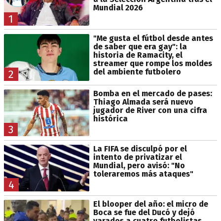
Mundial 2026
1
"Me gusta el fútbol desde antes
de saber que era gay": la
historia de Ramacity, el
streamer que rompe los moldes
del ambiente futbolero
2
Bomba en el mercado de pases:
Thiago Almada será nuevo
jugador de River con una cifra
histórica
3
La FIFA se disculpó por el
intento de privatizar el
Mundial, pero avisó: "No
toleraremos más ataques"
4
El blooper del año: el micro de
Boca se fue del Ducó y dejó
varados a cuatro futbolistas