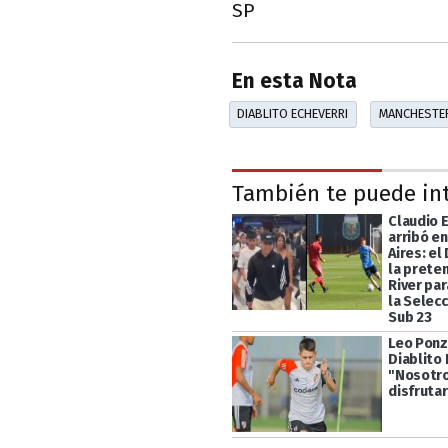
SP
En esta Nota
DIABLITO ECHEVERRI
MANCHESTER
También te puede in
Claudio 
arribó e
Aires: el
la prete
River pa
la Selec
Sub 23
Leo Ponz
Diablito 
"Nosotr
disfrutar