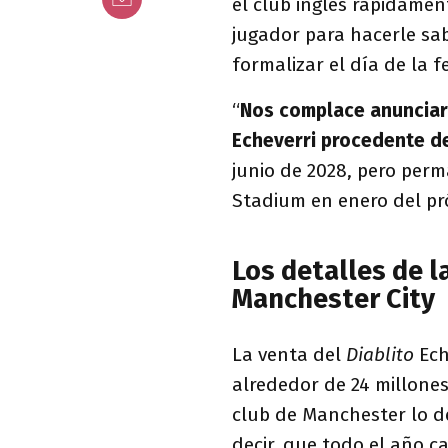
el club inglés rápidamen
jugador para hacerle sab
formalizar el día de la f
“
Nos complace anunciar
Echeverri procedente de
junio de 2028, pero per
Stadium en enero del pr
Los detalles de l
Manchester City
La venta del
Diablito
Ech
alrededor de 24 millones
club de Manchester lo de
decir, que todo el año c