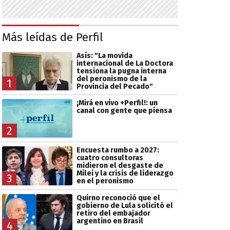
Más leídas de Perfil
Asís: "La movida
internacional de La Doctora
tensiona la pugna interna
del peronismo de la
1
Provincia del Pecado"
¡Mirá en vivo +Perfil!: un
canal con gente que piensa
2
Encuesta rumbo a 2027:
cuatro consultoras
midieron el desgaste de
Milei y la crisis de liderazgo
3
en el peronismo
Quirno reconoció que el
gobierno de Lula solicitó el
retiro del embajador
argentino en Brasil
4