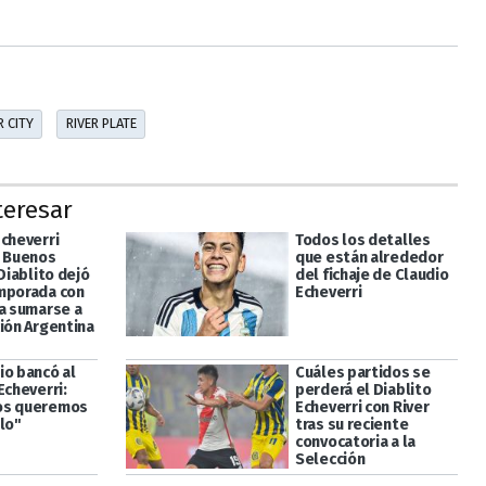
 CITY
RIVER PLATE
teresar
Echeverri
Todos los detalles
n Buenos
que están alrededor
 Diablito dejó
del fichaje de Claudio
mporada con
Echeverri
ra sumarse a
ción Argentina
io bancó al
Cuáles partidos se
Echeverri:
perderá el Diablito
os queremos
Echeverri con River
lo"
tras su reciente
convocatoria a la
Selección