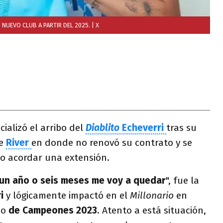
 NUEVO CLUB A PARTIR DEL 2025.
| X
icializó el arribo del
Diablito
Echeverri
tras su
de
River
en donde no renovó su contrato y se
 no acordar una extensión.
 un año o seis meses me voy a quedar
", fue la
ri
y lógicamente impactó en el
Millonario
en
eo
de Campeones 2023
. Atento a está situación,