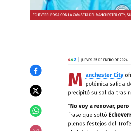
ECHEVERRI POSA CON LA CAMISETA DEL MANCHESTER CITY, SU
4
4
2
JUEVES 25 DE ENERO DE 2024
M
anchester City
of
polémica salida 
precipitó su salida tras
“
No voy a renovar, pero
frase que soltó
Echever
plenos festejos del Trof