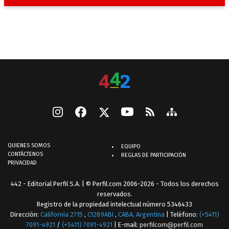
QUIENES SOMOS
EQUIPO
CONTÁCTENOS
REGLAS DE PARTICIPACIÓN
PRIVACIDAD
442 - Editorial Perfil S.A.
| © Perfil.com 2006-2026 - Todos los derechos
reservados.
Registro de la propiedad intelectual número 5346433
Dirección:
California 2715
,
C1289ABI
,
CABA, Argentina
| Teléfono:
(+5411)
7091-4921
/
(+5411) 7091-4921
| E-mail:
perfilcom@perfil.com