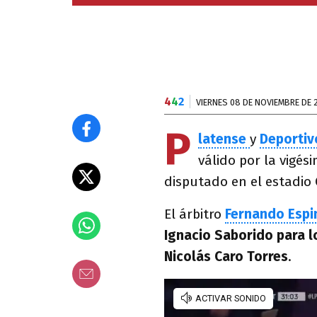
4
4
2
VIERNES 08 DE NOVIEMBRE DE 
P
latense
y
Deportiv
válido por la vigés
disputado en el estadio 
El árbitro
Fernando Espi
Ignacio Saborido para l
Nicolás Caro Torres
.