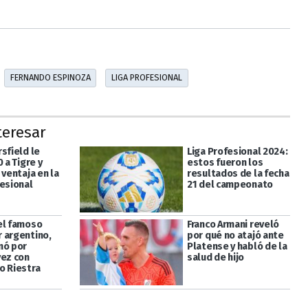
FERNANDO ESPINOZA
LIGA PROFESIONAL
teresar
sfield le
Liga Profesional 2024:
0 a Tigre y
estos fueron los
 ventaja en la
resultados de la fecha
fesional
21 del campeonato
el famoso
Franco Armani reveló
 argentino,
por qué no atajó ante
nó por
Platense y habló de la
vez con
salud de hijo
o Riestra