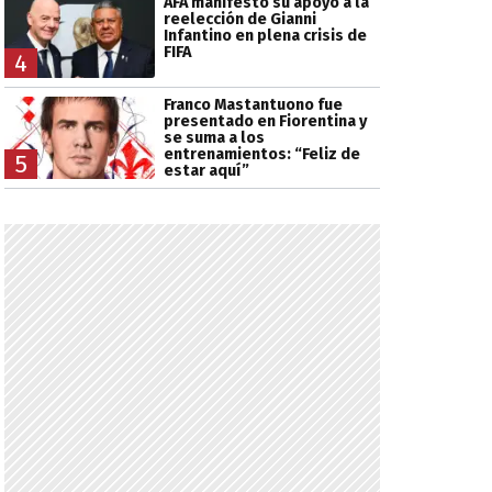
AFA manifestó su apoyo a la
reelección de Gianni
Infantino en plena crisis de
FIFA
4
Franco Mastantuono fue
presentado en Fiorentina y
se suma a los
entrenamientos: “Feliz de
5
estar aquí”