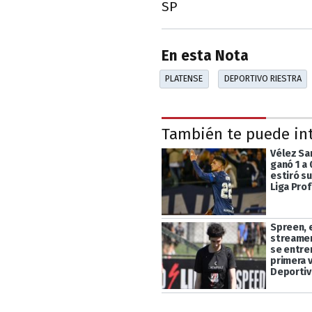
SP
En esta Nota
PLATENSE
DEPORTIVO RIESTRA
También te puede in
Vélez Sar
ganó 1 a 
estiró su
Liga Pro
Spreen, 
streamer
se entre
primera 
Deportiv