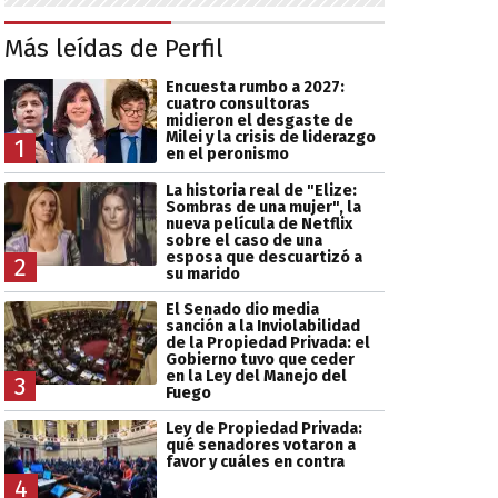
Más leídas de Perfil
Encuesta rumbo a 2027:
cuatro consultoras
midieron el desgaste de
Milei y la crisis de liderazgo
1
en el peronismo
La historia real de "Elize:
Sombras de una mujer", la
nueva película de Netflix
sobre el caso de una
esposa que descuartizó a
2
su marido
El Senado dio media
sanción a la Inviolabilidad
de la Propiedad Privada: el
Gobierno tuvo que ceder
en la Ley del Manejo del
3
Fuego
Ley de Propiedad Privada:
qué senadores votaron a
favor y cuáles en contra
4