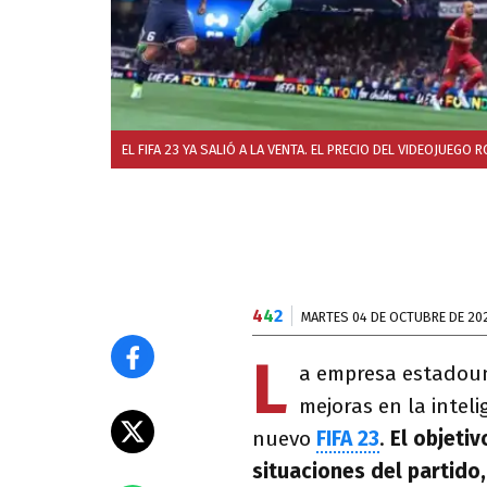
EL FIFA 23 YA SALIÓ A LA VENTA. EL PRECIO DEL VIDEOJUEGO
4
4
2
MARTES 04 DE OCTUBRE DE 20
L
a empresa estadou
mejoras en la intelig
nuevo
FIFA 23
.
El objetiv
situaciones del partido