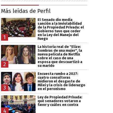
Más leídas de Perfil
El Senado dio media
sanción a la Inviolabilidad
de la Propiedad Privada: el
Gobierno tuvo que ceder
en la Ley del Manejo del
1
Fuego
La historia real de "Elize:
Sombras de una mujer", la
nueva película de Netflix
sobre el caso de una
esposa que descuartizó a
2
su marido
Encuesta rumbo a 2027:
cuatro consultoras
midieron el desgaste de
Milei y la crisis de liderazgo
3
en el peronismo
Ley de Propiedad Privada:
qué senadores votaron a
favor y cuáles en contra
4