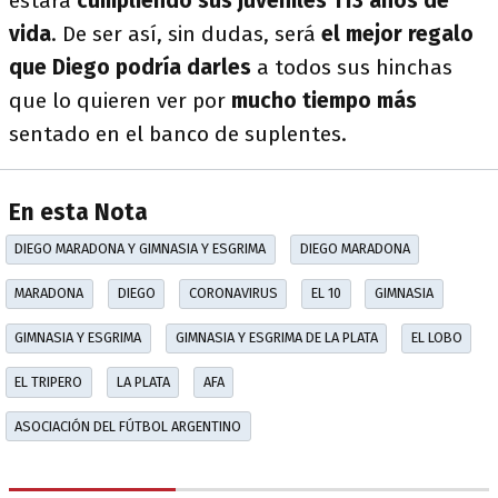
estará
cumpliendo sus juveniles 113 años de
vida
. De ser así, sin dudas, será
el mejor regalo
que Diego podría darles
a todos sus hinchas
que lo quieren ver por
mucho tiempo más
sentado en el banco de suplentes.
En esta Nota
DIEGO MARADONA Y GIMNASIA Y ESGRIMA
DIEGO MARADONA
MARADONA
DIEGO
CORONAVIRUS
EL 10
GIMNASIA
GIMNASIA Y ESGRIMA
GIMNASIA Y ESGRIMA DE LA PLATA
EL LOBO
EL TRIPERO
LA PLATA
AFA
ASOCIACIÓN DEL FÚTBOL ARGENTINO