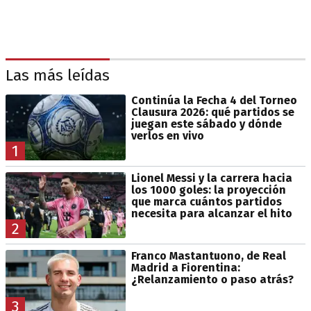
Las más leídas
Continúa la Fecha 4 del Torneo
Clausura 2026: qué partidos se
juegan este sábado y dónde
verlos en vivo
1
Lionel Messi y la carrera hacia
los 1000 goles: la proyección
que marca cuántos partidos
necesita para alcanzar el hito
2
Franco Mastantuono, de Real
Madrid a Fiorentina:
¿Relanzamiento o paso atrás?
3