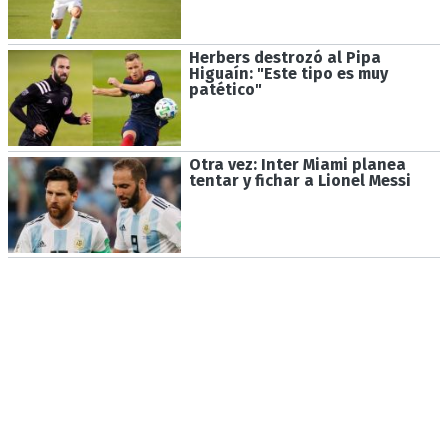
Herbers destrozó al Pipa
Higuaín: "Este tipo es muy
patético"
Otra vez: Inter Miami planea
tentar y fichar a Lionel Messi