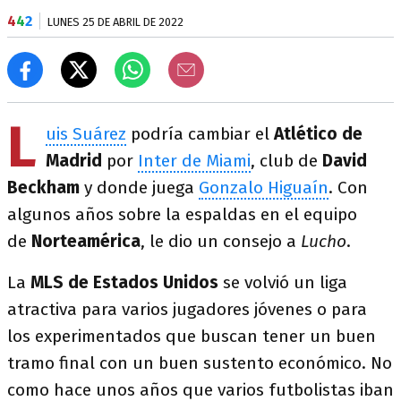
4
4
2
LUNES 25 DE ABRIL DE 2022
L
uis Suárez
podría cambiar el
Atlético de
Madrid
por
Inter de Miami
, club de
David
Beckham
y donde juega
Gonzalo Higuaín
. Con
algunos años sobre la espaldas en el equipo
de
Norteamérica
, le dio un consejo a
Lucho
.
La
MLS de Estados Unidos
se volvió un liga
atractiva para varios jugadores jóvenes o para
los experimentados que buscan tener un buen
tramo final con un buen sustento económico. No
como hace unos años que varios futbolistas iban