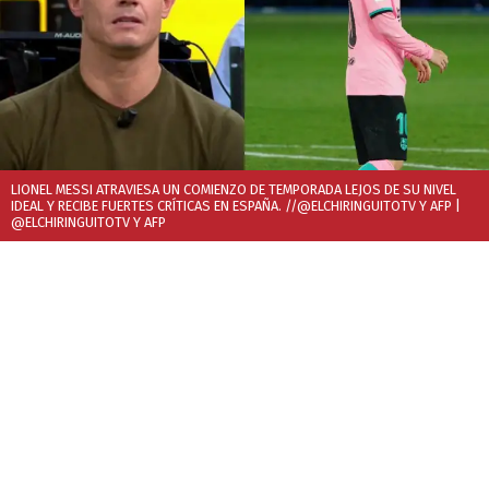
LIONEL MESSI ATRAVIESA UN COMIENZO DE TEMPORADA LEJOS DE SU NIVEL
IDEAL Y RECIBE FUERTES CRÍTICAS EN ESPAÑA. //@ELCHIRINGUITOTV Y AFP
|
@ELCHIRINGUITOTV Y AFP