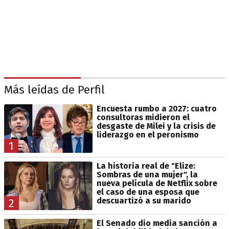
Más leídas de Perfil
Encuesta rumbo a 2027: cuatro
consultoras midieron el
desgaste de Milei y la crisis de
liderazgo en el peronismo
1
La historia real de "Elize:
Sombras de una mujer", la
nueva película de Netflix sobre
el caso de una esposa que
descuartizó a su marido
2
El Senado dio media sanción a