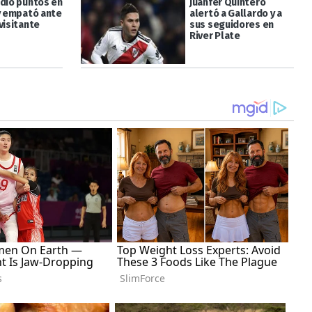
rdió puntos en
Juanfer Quintero
 y empató ante
alertó a Gallardo y a
visitante
sus seguidores en
River Plate