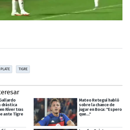
 PLATE
TIGRE
teresar
Gallardo
Mateo Retegui habló
 drástica
sobre la chance de
en River tras
jugar en Boca: "Espero
e ante Tigre
que..."