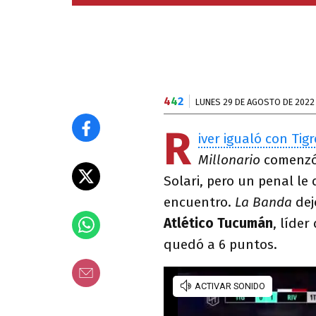
4
4
2
LUNES 29 DE AGOSTO DE 2022
R
iver igualó con Tigr
Millonario
comenzó 
Solari, pero un penal le
encuentro.
La Banda
dej
Atlético Tucumán
, líder
quedó a 6 puntos.