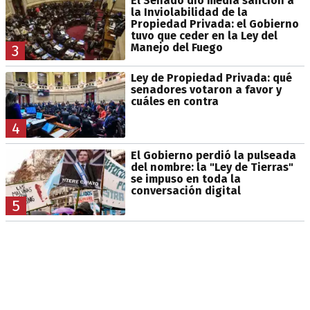
El Senado dio media sanción a
la Inviolabilidad de la
Propiedad Privada: el Gobierno
tuvo que ceder en la Ley del
Manejo del Fuego
3
Ley de Propiedad Privada: qué
senadores votaron a favor y
cuáles en contra
4
El Gobierno perdió la pulseada
del nombre: la "Ley de Tierras"
se impuso en toda la
conversación digital
5