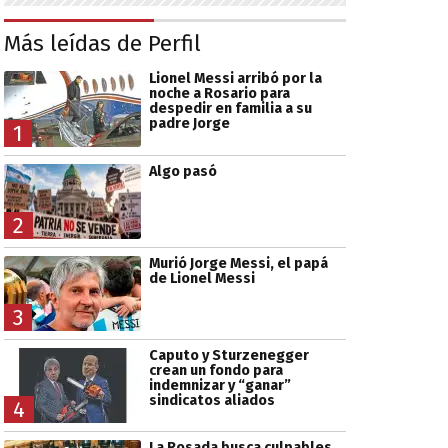
Más leídas de Perfil
Lionel Messi arribó por la
noche a Rosario para
despedir en familia a su
padre Jorge
1
Algo pasó
2
Murió Jorge Messi, el papá
de Lionel Messi
3
Caputo y Sturzenegger
crean un fondo para
indemnizar y “ganar”
sindicatos aliados
4
La Rosada busca culpables