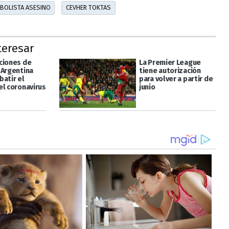
BOLISTA ASESINO
CEVHER TOKTAS
teresar
ciones de
La Premier League
 Argentina
tiene autorización
batir el
para volver a partir de
el coronavirus
junio