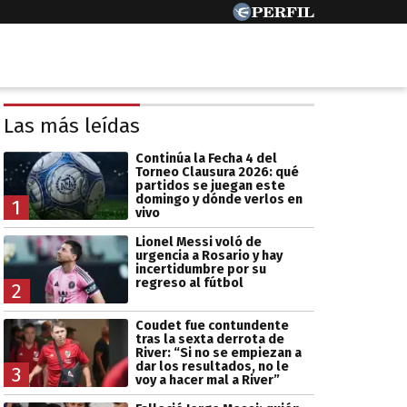
Las más leídas
Continúa la Fecha 4 del
Torneo Clausura 2026: qué
partidos se juegan este
domingo y dónde verlos en
1
vivo
Lionel Messi voló de
urgencia a Rosario y hay
incertidumbre por su
regreso al fútbol
2
Coudet fue contundente
tras la sexta derrota de
River: “Si no se empiezan a
dar los resultados, no le
3
voy a hacer mal a River”