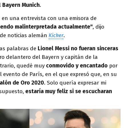
l
Bayern Munich
.
e en una entrevista con una emisora ​​de
iendo malinterpretada actualmente"
, dijo
o de noticias alemán
Kicker
.
las palabras de
Lionel Messi
no fueran sinceras
tro delantero del Bayern y capitán de la
ntrario, quedé muy
conmovido y encantado
por
el evento de París, en el que expresó que, en su
Balón de Oro 2020
. Solo quería expresar mi
 supuesto,
estaría muy feliz si se escucharan