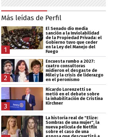
Más leídas de Perfil
El Senado dio media
sanción a la Inviolabilidad
de la Propiedad Privada: el
Gobierno tuvo que ceder
en la Ley del Manejo del
1
Fuego
Encuesta rumbo a 2027:
cuatro consultoras
midieron el desgaste de
Milei y la crisis de liderazgo
2
en el peronismo
Ricardo Lorenzetti se
metió en el debate sobre
la inhabilitación de Cristina
Kirchner
3
La historia real de "Elize:
Sombras de una mujer", la
nueva película de Netflix
sobre el caso de una
esposa que descuartizó a