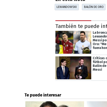
LEWANDOWSKI
BALÓN DE ORO
También te puede in
La bronc
Lewando
Messi po
Oro: "Me
fuera ho
Críticas
fútbol p
Balón de
Messi