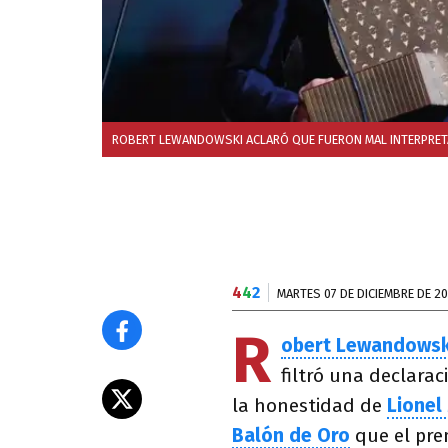
ROBERT LEWANDOWSKI ACLARÓ QUE FUERON MAL INTERPRETA
4
4
2
MARTES 07 DE DICIEMBRE DE 20
R
obert Lewandowsk
filtró una declara
la honestidad de
Lionel
Balón de Oro
que el pre