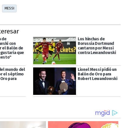
MESSI
teresar
a de
Los hinchas de
wski con
Borussia Dortmund
r el Balón de
cantaron por Messi
 gustaría que
contra Lewandowski
nesto"
 del mundo del
Lionel Messi pidió un
or el séptimo
Balón de Oro para
 Oro para
Robert Lewandowski