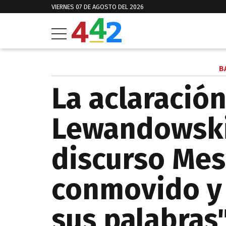
VIERNES 07 DE AGOSTO DEL 2026
B
La aclaració
Lewandowski
discurso Mes
conmovido y
sus palabras