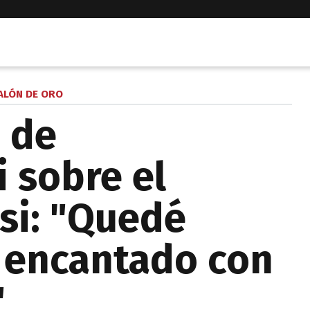
ALÓN DE ORO
n de
 sobre el
si: "Quedé
 encantado con
"