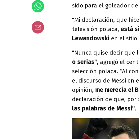
sido para el goleador de
"Mi declaración, que hic
televisión polaca,
está s
Lewandowski
en el siti
"Nunca quise decir que 
o serias"
, agregó el cen
selección polaca. “Al co
el discurso de Messi en 
opinión,
me merecía el 
declaración de que, por
las palabras de Messi"
.