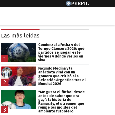
Las más leídas
Comienza la Fecha 4 del
Torneo Clausura 2026: qué
partidos se juegan este
viernes y dónde verlos en
1
vivo
Facundo Medina y la
anécdota viral con un
gomero que criticó a la
Selección Argentina tras el
2
Mundial 2026
"Me gusta el fútbol desde
antes de saber que era
gay": la historia de
Ramacity, el streamer que
rompe los moldes del
3
ambiente futbolero