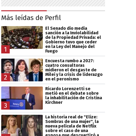
Más leídas de Perfil
El Senado dio media
sanción a la Inviolabilidad
de la Propiedad Privada: el
Gobierno tuvo que ceder
en la Ley del Manejo del
1
Fuego
Encuesta rumbo a 2027:
cuatro consultoras
midieron el desgaste de
Milei y la crisis de liderazgo
2
en el peronismo
Ricardo Lorenzetti se
metió en el debate sobre
la inhabilitación de Cristina
Kirchner
3
La historia real de "Elize:
Sombras de una mujer", la
nueva película de Netflix
sobre el caso de una
esposa que descuartizó a