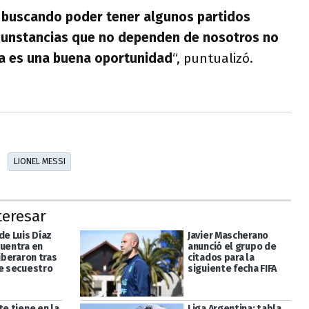
buscando poder tener algunos partidos
rcunstancias que no dependen de nosotros no
ta es una buena oportunidad
“, puntualizó.
LIONEL MESSI
teresar
de Luis Díaz
Javier Mascherano
cuentra en
anunció el grupo de
liberaron tras
citados para la
de secuestro
siguiente fecha FIFA
te tiene en la
Liga Argentina: tabla