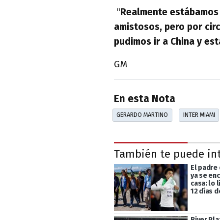
“
Realmente estábamos 
amistosos, pero por ci
pudimos ir a China y es
GM
En esta Nota
GERARDO MARTINO
INTER MIAMI
También te puede in
El padre 
ya se en
casa: lo 
12 días 
River Pla