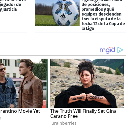
 jugador de
de posiciones,
 Justicia
promedios y qué
equipos descienden
tras la disputa de la
fecha 12 de la Copa de
la Liga