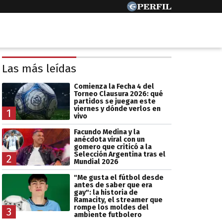
Las más leídas
Comienza la Fecha 4 del
Torneo Clausura 2026: qué
partidos se juegan este
viernes y dónde verlos en
1
vivo
Facundo Medina y la
anécdota viral con un
gomero que criticó a la
Selección Argentina tras el
2
Mundial 2026
"Me gusta el fútbol desde
antes de saber que era
gay": la historia de
Ramacity, el streamer que
rompe los moldes del
3
ambiente futbolero