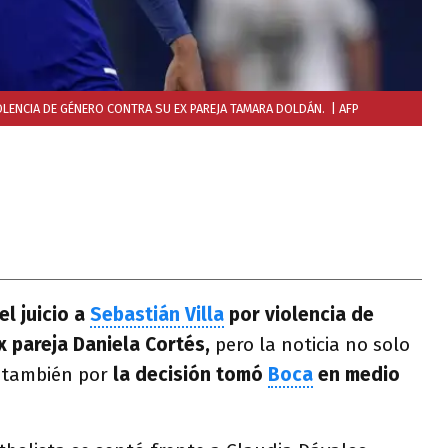
IOLENCIA DE GÉNERO CONTRA SU EX PAREJA TAMARA DOLDÁN.
| AFP
l juicio a
Sebastián Villa
por violencia de
x pareja Daniela Cortés,
pero la noticia no solo
no también por
la decisión tomó
Boca
en medio