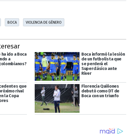
BOCA
VIOLENCIA DE GÉNERO
teresar
 ha ido a Boca
Boca informó la lesión
ndo a
de un futbolista que
colombianos?
se perderá el
Superclásico ante
River
cedentes que
Florencia Quiñones
próximo rival
debutó como DT de
en la Copa
Boca con un triunfo
ores