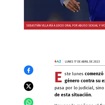
SEBASTIÁN VILLA IRÁ A JUICIO ORAL POR ABUSO SEXUAL Y V
4
4
2
LUNES 17 DE ABRIL DE 2023
E
ste lunes
comenzó e
género contra su e
pasa por lo judicial, si
de esta situación.