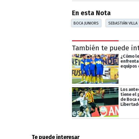
En esta Nota
BOCA JUNIORS
SEBASTIÁN VILLA
También te puede in
¿Cómo le
enfrenta
equipos 
Los ante
tiene el 
de Boca 
Libertad