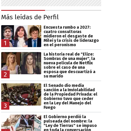
Más leídas de Perfil
Encuesta rumbo a 2027:
cuatro consultoras
midieron el desgaste de
Milei y la crisis de liderazgo
1
en el peronismo
La historia real de "Elize:
Sombras de una mujer", la
nueva película de Netflix
sobre el caso de una
esposa que descuartizó a
2
su marido
El Senado dio media
sanción a la Inviolabilidad
de la Propiedad Privada: el
Gobierno tuvo que ceder
en la Ley del Manejo del
3
Fuego
El Gobierno perdió la
pulseada del nombre: la
"Ley de Tierras" se impuso
en toda la conversación