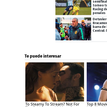
semifinal
torneo t
Racing d
penales
Detuviero
Bracamon
barra de
Central: