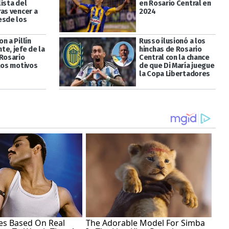
ista del
en Rosario Central en
ras vencer a
2024
esde los
n a Pillín
Russo ilusionó a los
te, jefe de la
hinchas de Rosario
 Rosario
Central con la chance
 los motivos
de que Di María juegue
la Copa Libertadores