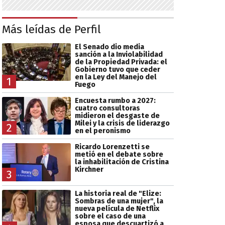
Más leídas de Perfil
El Senado dio media
sanción a la Inviolabilidad
de la Propiedad Privada: el
Gobierno tuvo que ceder
en la Ley del Manejo del
1
Fuego
Encuesta rumbo a 2027:
cuatro consultoras
midieron el desgaste de
Milei y la crisis de liderazgo
2
en el peronismo
Ricardo Lorenzetti se
metió en el debate sobre
la inhabilitación de Cristina
Kirchner
3
La historia real de "Elize:
Sombras de una mujer", la
nueva película de Netflix
sobre el caso de una
esposa que descuartizó a