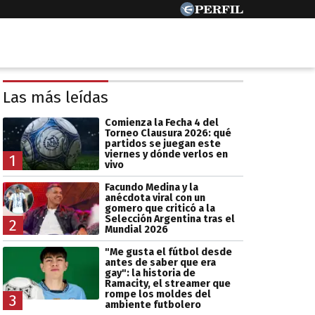
Las más leídas
Comienza la Fecha 4 del
Torneo Clausura 2026: qué
partidos se juegan este
viernes y dónde verlos en
1
vivo
Facundo Medina y la
anécdota viral con un
gomero que criticó a la
Selección Argentina tras el
2
Mundial 2026
"Me gusta el fútbol desde
antes de saber que era
gay": la historia de
Ramacity, el streamer que
rompe los moldes del
3
ambiente futbolero