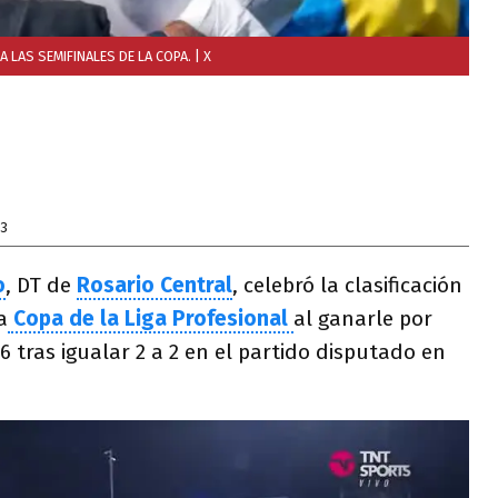
 LAS SEMIFINALES DE LA COPA.
| X
23
o
, DT de
Rosario Central
, celebró la clasificación
a
Copa de la Liga Profesional
al ganarle por
-6 tras igualar 2 a 2 en el partido disputado en