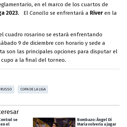
 reglamentario, en el marco de los cuartos de
ga 2023
. El
Canalla
se enfrentará a
River
en la
 el cuadro rosarino se estará enfrentando
sábado 9 de diciembre con horario y sede a
ta son las principales opciones para disputar el
cupo a la final del torneo.
L RUSSO
COPA DE LA LIGA
teresar
Central se
Bombazo: Ángel Di
 en el
María volvería a jugar