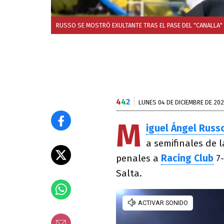
RUSSO SE MOSTRÓ EXULTANTE TRAS EL PASE DEL "CANALLA" A
4
4
2
LUNES 04 DE DICIEMBRE DE 20
M
iguel Ángel Russ
a semifinales de l
penales a
Racing Club
7
Salta.